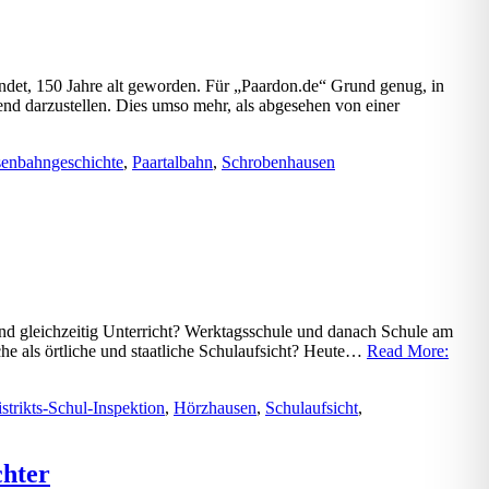
indet, 150 Jahre alt geworden. Für „Paardon.de“ Grund genug, in
end darzustellen. Dies umso mehr, als abgesehen von einer
senbahngeschichte
,
Paartalbahn
,
Schrobenhausen
d gleichzeitig Unterricht? Werktagsschule und danach Schule am
he als örtliche und staatliche Schulaufsicht? Heute…
Read More:
strikts-Schul-Inspektion
,
Hörzhausen
,
Schulaufsicht
,
chter