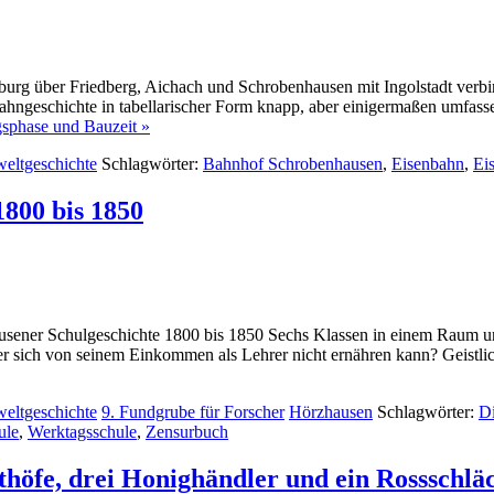
sburg über Friedberg, Aichach und Schrobenhausen mit Ingolstadt verb
bahngeschichte in tabellarischer Form knapp, aber einigermaßen umfass
gsphase und Bauzeit »
weltgeschichte
Schlagwörter:
Bahnhof Schrobenhausen
,
Eisenbahn
,
Ei
800 bis 1850
usener Schulgeschichte 1800 bis 1850 Sechs Klassen in einem Raum un
r sich von seinem Einkommen als Lehrer nicht ernähren kann? Geistlic
weltgeschichte
9. Fundgrube für Forscher
Hörzhausen
Schlagwörter:
Di
ule
,
Werktagsschule
,
Zensurbuch
höfe, drei Honighändler und ein Rossschlä