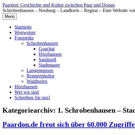
Zum
Paardon: Geschichte und Kultur zwischen Paar und Donau
Inhalt
Schrobenhausen – Neuburg – Landkreis – Region – Eine Website vo
springen
Menü
Startseite
Wegweiser
Fotopedia
Schrobenhausen
Goachat
Hörzhausen
Sandizell
Stadtmauer
Langenmosen
Rennertshofen
Waidhofen
Hörzhausen
Wer wir sind
Schreiben Sie uns!
Kategoriearchiv:
1. Schrobenhausen – Sta
Paardon.de freut sich über 60.000 Zugriffe