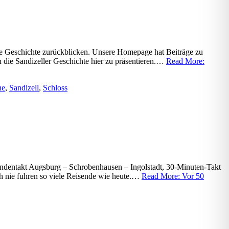
nge Geschichte zurückblicken. Unsere Homepage hat Beiträge zu
h die Sandizeller Geschichte hier zu präsentieren.…
Read More:
he
,
Sandizell
,
Schloss
Stundentakt Augsburg – Schrobenhausen – Ingolstadt, 30-Minuten-Takt
h nie fuhren so viele Reisende wie heute.…
Read More: Vor 50