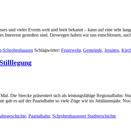
ses und vieler Events weit und breit bekannt – kann auf eine sehr la
ßes Interesse gestoßen sind. Deswegen haben wir uns entschlossen, auc
g-Schrobenhausen
Schlagwörter:
Feuerwehr
,
Gemeinde
,
Jesuiten
,
Kirc
Stilllegung
Mal. Die Strecke präsentiert sich als leistungsfähige Regionalbahn: 
 gab es auf der Paartalbahn so viele Züge wie im Jubiläumsjahr. Noc
ahngeschichte
,
Paartalbahn
,
Schrobenhausener Stadtgeschichte