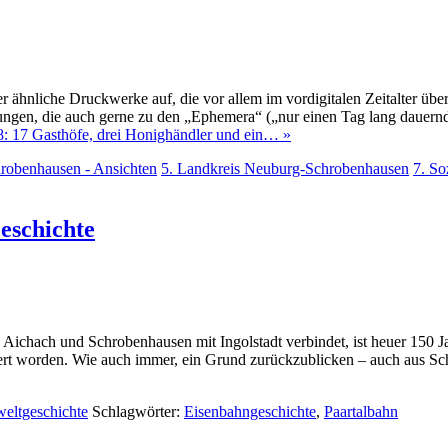
ähnliche Druckwerke auf, die vor allem im vordigitalen Zeitalter übera
hungen, die auch gerne zu den „Ephemera“ („nur einen Tag lang dauernd
: 17 Gasthöfe, drei Honighändler und ein… »
hrobenhausen - Ansichten
5. Landkreis Neuburg-Schrobenhausen
7. So
eschichte
 Aichach und Schrobenhausen mit Ingolstadt verbindet, ist heuer 150 J
eiert worden. Wie auch immer, ein Grund zurückzublicken – auch aus 
weltgeschichte
Schlagwörter:
Eisenbahngeschichte
,
Paartalbahn