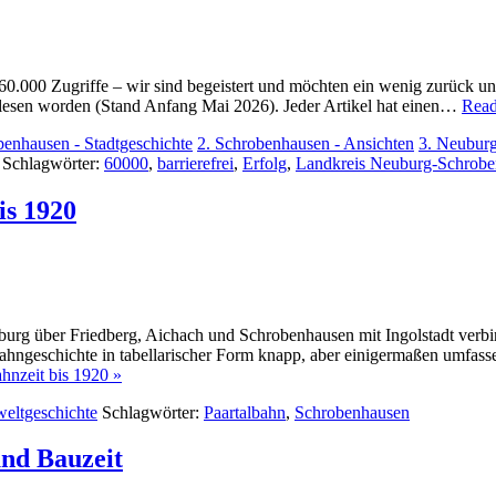
0.000 Zugriffe – wir sind begeistert und möchten ein wenig zurück und 
elesen worden (Stand Anfang Mai 2026). Jeder Artikel hat einen…
Read
benhausen - Stadtgeschichte
2. Schrobenhausen - Ansichten
3. Neubur
Schlagwörter:
60000
,
barrierefrei
,
Erfolg
,
Landkreis Neuburg-Schrob
is 1920
sburg über Friedberg, Aichach und Schrobenhausen mit Ingolstadt verb
bahngeschichte in tabellarischer Form knapp, aber einigermaßen umfass
hnzeit bis 1920 »
weltgeschichte
Schlagwörter:
Paartalbahn
,
Schrobenhausen
und Bauzeit