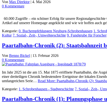
Von
Max Direktor
|
4. Mai 2026
0 Kommentare
60.000 Zugriffe – ein schöner Erfolg für unsere Regionalgeschichte 6
Artikel auf unserer Homepage angeklickt und wie wir hoffen auch g
Kategorie:
0. Buchempfehlungen Neuburg-Schrobenhausen
1. Schro
Kultur
7. Sozial-, Zeit-, Umweltgeschichte
9. Fundgrube für Forscher
Paartalbahn-Chronik (2): Staatsbahnzeit b
Von
Benno Bickel
|
13. Februar 2026
0 Kommentare
Im Jahr 2025 ist die am 15. Mai 1875 eröffnete Paartalbahn, die Aug
einer dreiteiligen Chronik bedeutendere Ereignisse der lokalen Eisen
umfangreichen Serie…
Read More: Paartalbahn-Chronik (2): Staatsba
Kategorie:
1. Schrobenhausen - Stadtgeschichte
7. Sozial-, Zeit-, Um
Paartalbahn-Chronik (1): Planungsphase 