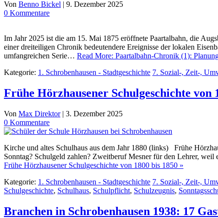
Von
Benno Bickel
|
9. Dezember 2025
0 Kommentare
Im Jahr 2025 ist die am 15. Mai 1875 eröffnete Paartalbahn, die Aug
einer dreiteiligen Chronik bedeutendere Ereignisse der lokalen Eisen
umfangreichen Serie…
Read More: Paartalbahn-Chronik (1): Planun
Kategorie:
1. Schrobenhausen - Stadtgeschichte
7. Sozial-, Zeit-, Um
Frühe Hörzhausener Schulgeschichte von 1
Von
Max Direktor
|
3. Dezember 2025
0 Kommentare
Kirche und altes Schulhaus aus dem Jahr 1880 (links) Frühe Hörzha
Sonntag? Schulgeld zahlen? Zweitberuf Mesner für den Lehrer, weil e
Frühe Hörzhausener Schulgeschichte von 1800 bis 1850 »
Kategorie:
1. Schrobenhausen - Stadtgeschichte
7. Sozial-, Zeit-, Um
Schulgeschichte
,
Schulhaus
,
Schulpflicht
,
Schulzeugnis
,
Sonntagssch
Branchen in Schrobenhausen 1938: 17 Gast