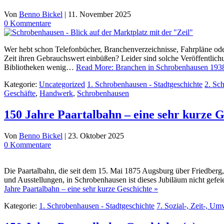
Von
Benno Bickel
|
11. November 2025
0 Kommentare
Wer hebt schon Telefonbücher, Branchenverzeichnisse, Fahrpläne oder 
Zeit ihren Gebrauchswert einbüßen? Leider sind solche Veröffentlic
Bibliotheken wenig…
Read More: Branchen in Schrobenhausen 1938
Kategorie:
Uncategorized
1. Schrobenhausen - Stadtgeschichte
2. Sc
Geschäfte
,
Handwerk
,
Schrobenhausen
150 Jahre Paartalbahn – eine sehr kurze G
Von
Benno Bickel
|
23. Oktober 2025
0 Kommentare
Die Paartalbahn, die seit dem 15. Mai 1875 Augsburg über Friedberg,
und Ausstellungen, in Schrobenhausen ist dieses Jubiläum nicht gef
Jahre Paartalbahn – eine sehr kurze Geschichte »
Kategorie:
1. Schrobenhausen - Stadtgeschichte
7. Sozial-, Zeit-, Um