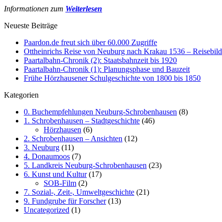
Informationen zum
Weiterlesen
Neueste Beiträge
Paardon.de freut sich über 60.000 Zugriffe
Ottheinrichs Reise von Neuburg nach Krakau 1536 – Reisebild
Paartalbahn-Chronik (2): Staatsbahnzeit bis 1920
Paartalbahn-Chronik (1): Planungsphase und Bauzeit
Frühe Hörzhausener Schulgeschichte von 1800 bis 1850
Kategorien
0. Buchempfehlungen Neuburg-Schrobenhausen
(8)
1. Schrobenhausen – Stadtgeschichte
(46)
Hörzhausen
(6)
2. Schrobenhausen – Ansichten
(12)
3. Neuburg
(11)
4. Donaumoos
(7)
5. Landkreis Neuburg-Schrobenhausen
(23)
6. Kunst und Kultur
(17)
SOB-Film
(2)
7. Sozial-, Zeit-, Umweltgeschichte
(21)
9. Fundgrube für Forscher
(13)
Uncategorized
(1)