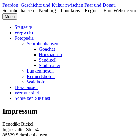
Zum
Paardon: Geschichte und Kultur zwischen Paar und Donau
Inhalt
Schrobenhausen – Neuburg – Landkreis – Region – Eine Website vo
springen
Menü
Startseite
Wegweiser
Fotopedia
Schrobenhausen
Goachat
Hörzhausen
Sandizell
Stadtmauer
Langenmosen
Rennertshofen
Waidhofen
Hörzhausen
Wer wir sind
Schreiben Sie uns!
Impressum
Benedikt Bickel
Ingolstädter Str. 54
86529 Schrobenhausen