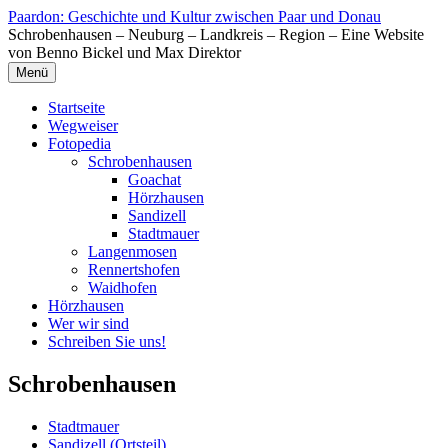
Zum
Paardon: Geschichte und Kultur zwischen Paar und Donau
Inhalt
Schrobenhausen – Neuburg – Landkreis – Region – Eine Website
springen
von Benno Bickel und Max Direktor
Menü
Startseite
Wegweiser
Fotopedia
Schrobenhausen
Goachat
Hörzhausen
Sandizell
Stadtmauer
Langenmosen
Rennertshofen
Waidhofen
Hörzhausen
Wer wir sind
Schreiben Sie uns!
Schrobenhausen
Stadtmauer
Sandizell (Ortsteil)