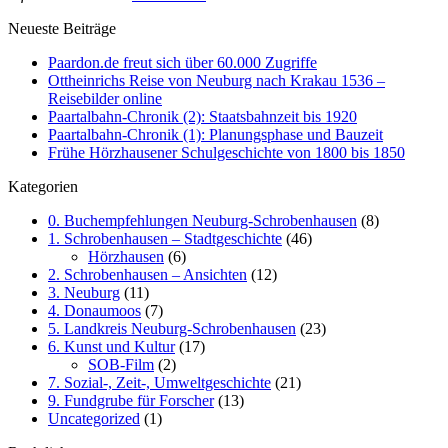
Neueste Beiträge
Paardon.de freut sich über 60.000 Zugriffe
Ottheinrichs Reise von Neuburg nach Krakau 1536 –
Reisebilder online
Paartalbahn-Chronik (2): Staatsbahnzeit bis 1920
Paartalbahn-Chronik (1): Planungsphase und Bauzeit
Frühe Hörzhausener Schulgeschichte von 1800 bis 1850
Kategorien
0. Buchempfehlungen Neuburg-Schrobenhausen
(8)
1. Schrobenhausen – Stadtgeschichte
(46)
Hörzhausen
(6)
2. Schrobenhausen – Ansichten
(12)
3. Neuburg
(11)
4. Donaumoos
(7)
5. Landkreis Neuburg-Schrobenhausen
(23)
6. Kunst und Kultur
(17)
SOB-Film
(2)
7. Sozial-, Zeit-, Umweltgeschichte
(21)
9. Fundgrube für Forscher
(13)
Uncategorized
(1)