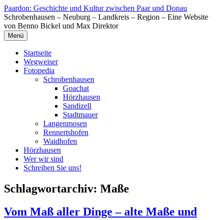
Zum
Paardon: Geschichte und Kultur zwischen Paar und Donau
Inhalt
Schrobenhausen – Neuburg – Landkreis – Region – Eine Website
springen
von Benno Bickel und Max Direktor
Menü
Startseite
Wegweiser
Fotopedia
Schrobenhausen
Goachat
Hörzhausen
Sandizell
Stadtmauer
Langenmosen
Rennertshofen
Waidhofen
Hörzhausen
Wer wir sind
Schreiben Sie uns!
Schlagwortarchiv:
Maße
Vom Maß aller Dinge – alte Maße und