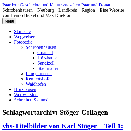
Zum
Paardon: Geschichte und Kultur zwischen Paar und Donau
Inhalt
Schrobenhausen – Neuburg – Landkreis – Region – Eine Website
springen
von Benno Bickel und Max Direktor
Menü
Startseite
Wegweiser
Fotopedia
Schrobenhausen
Goachat
Hörzhausen
Sandizell
Stadtmauer
Langenmosen
Rennertshofen
Waidhofen
Hörzhausen
Wer wir sind
Schreiben Sie uns!
Schlagwortarchiv:
Stöger-Collagen
vhs-Titelbilder von Karl Stöger – Teil 1: