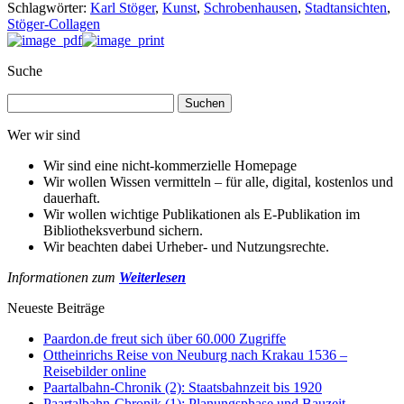
Schlagwörter:
Karl Stöger
,
Kunst
,
Schrobenhausen
,
Stadtansichten
,
Stöger-Collagen
Suche
Suchen
nach:
Wer wir sind
Wir sind eine nicht-kommerzielle Homepage
Wir wollen Wissen vermitteln – für alle, digital, kostenlos und
dauerhaft.
Wir wollen wichtige Publikationen als E-Publikation im
Bibliotheksverbund sichern.
Wir beachten dabei Urheber- und Nutzungsrechte.
Informationen zum
Weiterlesen
Neueste Beiträge
Paardon.de freut sich über 60.000 Zugriffe
Ottheinrichs Reise von Neuburg nach Krakau 1536 –
Reisebilder online
Paartalbahn-Chronik (2): Staatsbahnzeit bis 1920
Paartalbahn-Chronik (1): Planungsphase und Bauzeit