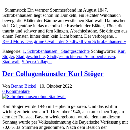
Stimmstock Ein warmer Sommerabend im August 1847.
Schrobenhausen liegt schon im Dunkeln, ein leichter Windhauch
bewegt die Blätter der Bäume am westlichen Stadtwall. Da mischen
sich Geigentöne in das melodische Rascheln der Blät­ter, Töne, die
traurig und schwer und fern klingen. Abschiedstöne. Sie drin­gen aus
einem Fenster, hinter dem kein Licht brennt. Der verborgene…
Read More: Das grüne Oval – der Stadtwall von Schrobenhausen »
Kategorie:
1. Schrobenhausen - Stadtgeschichte
Schlagwörter:
Karl
Stöger
,
Stadtgeschichte
,
Stadtgeschichte von Schrobenhausen
,
Stadtwall
,
Stöger-Collagen
Der Collagenkünstler Karl Stöger
Von
Benno Bickel
|
10. Oktober 2022
0 Kommentare
Karl Stöger wurde 1946 in Leipheim geboren. Und das ist ihm
wichtig zu betonen: am 1. Dezember 1946, also am selben Tag, an
dem der Freistaat Bayern wiedergeboren wurde, denn an diesem
Sonntag wurde per Volksabstimmung die Bayerische Verfassung mit
70,6 % Ja-Stimmen angenommen. Nach dem Besuch der