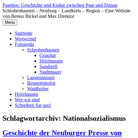
Zum
Paardon: Geschichte und Kultur zwischen Paar und Donau
Inhalt
Schrobenhausen – Neuburg – Landkreis – Region – Eine Website
springen
von Benno Bickel und Max Direktor
Menü
Startseite
Wegweiser
Fotopedia
Schrobenhausen
Goachat
Hörzhausen
Sandizell
Stadtmauer
Langenmosen
Rennertshofen
Waidhofen
Hörzhausen
Wer wir sind
Schreiben Sie uns!
Schlagwortarchiv:
Nationalsozialismus
Geschichte der Neuburger Presse von