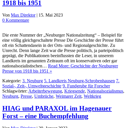
1918 bis 1951
Von
Max Direktor
|
15. Mai 2023
0 Kommentare
Die erste Nummer der „Neuburger Nationalzeitung“ – Beispiel für
eine völlig gleichgeschaltete Presse Die Geschichte der Presse führt
oft ein Schattendasein in der Orts- und Regionalgeschichte. Zu
Unrecht. Denn lange Zeit war die Presse politisch, ja parteipolitisch
geprägt, die Publikationen beeinflussten die Leser, in unserem
Landkreis im genannten Zeitraum oft im konservativen oder gar
nationalsozialistischen…
Read More: Geschichte der Neuburger
Presse von 1918 bis 1951 »
Kategorie:
3. Neuburg
5. Landkreis Neuburg-Schrobenhausen
7.
Sozial-, Zeit-, Umweltgeschichte
9. Fundgrube für Forscher
Schlagwörter:
Arbeiterbewegung
,
Kriegsende
,
Nationalsozialismus
,
Neuburg
,
Presse
,
Umbrüche
,
Weimarer Zeit
,
Weltkrieg
HIAG und PARAXOL im Hagenauer
Forst – eine Buchempfehlung