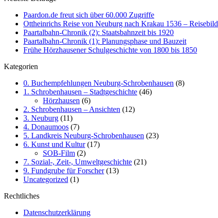
Paardon.de freut sich über 60.000 Zugriffe
Ottheinrichs Reise von Neuburg nach Krakau 1536 – Reisebild
Paartalbahn-Chronik (2): Staatsbahnzeit bis 1920
Paartalbahn-Chronik (1): Planungsphase und Bauzeit
Frühe Hörzhausener Schulgeschichte von 1800 bis 1850
Kategorien
0. Buchempfehlungen Neuburg-Schrobenhausen
(8)
1. Schrobenhausen – Stadtgeschichte
(46)
Hörzhausen
(6)
2. Schrobenhausen – Ansichten
(12)
3. Neuburg
(11)
4. Donaumoos
(7)
5. Landkreis Neuburg-Schrobenhausen
(23)
6. Kunst und Kultur
(17)
SOB-Film
(2)
7. Sozial-, Zeit-, Umweltgeschichte
(21)
9. Fundgrube für Forscher
(13)
Uncategorized
(1)
Rechtliches
Datenschutzerklärung