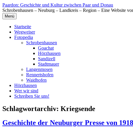
Zum
Paardon: Geschichte und Kultur zwischen Paar und Donau
Inhalt
Schrobenhausen – Neuburg – Landkreis – Region – Eine Website vo
springen
Menü
Startseite
Wegweiser
Fotopedia
Schrobenhausen
Goachat
Hörzhausen
Sandizell
Stadtmauer
Langenmosen
Rennertshofen
Waidhofen
Hörzhausen
Wer wir sind
Schreiben Sie uns!
Schlagwortarchiv:
Kriegsende
Geschichte der Neuburger Presse von 1918