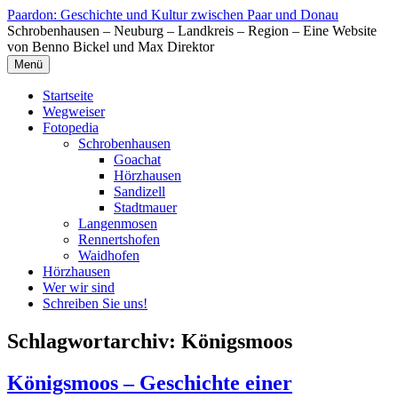
Zum
Paardon: Geschichte und Kultur zwischen Paar und Donau
Inhalt
Schrobenhausen – Neuburg – Landkreis – Region – Eine Website
springen
von Benno Bickel und Max Direktor
Menü
Startseite
Wegweiser
Fotopedia
Schrobenhausen
Goachat
Hörzhausen
Sandizell
Stadtmauer
Langenmosen
Rennertshofen
Waidhofen
Hörzhausen
Wer wir sind
Schreiben Sie uns!
Schlagwortarchiv:
Königsmoos
Königsmoos – Geschichte einer