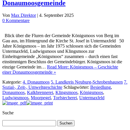
Donaumoosgemeinde
Von
Max Direktor
|
4. September 2025
0 Kommentare
Blick über die Fluren der Gemeinde Königsmoos von Berg im
Gau aus, im Hintergrund die Kirche St. Josef in Untermaxfeld 50
Jahre Königsmoos – im Jahr 1975 schlossen sich die Gemeinden
Untermaxfeld, Ludwigsmoos und Klingsmoos zur
Einheitsgemeinde „Königsmoos“ zusammen – durch einen fast
einstimmigen Beschluss der Gemeindebürger. Königsmoos ist die
einzige Gemeinde im…
Read More: Königsmoos – Geschichte
einer Donaumoosgemeinde »
Kategorie:
4. Donaumoos
5. Landkreis Neuburg-Schrobenhausen
7.
Sozial-, Zeit-, Umweltgeschichte
Schlagwörter:
Besiedlung
,
Donaumoos
,
Kalkbrennerei
,
Klingsmoos
,
Königsmoos
,
Ludwigsmoos
,
Moorpegel
,
Torfstecherei
,
Untermaxfeld
Suche
Suchen
nach: