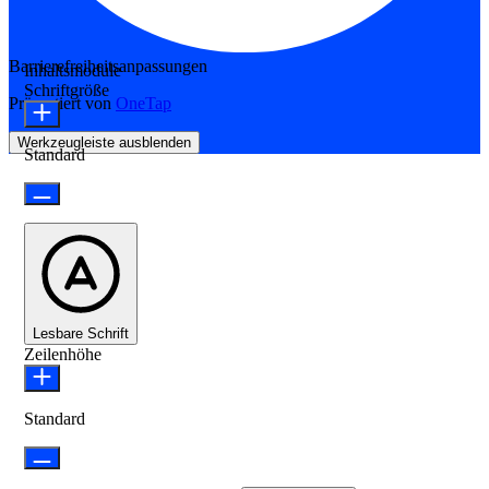
Barrierefreiheitsanpassungen
Inhaltsmodule
Schriftgröße
Präsentiert von
OneTap
Werkzeugleiste ausblenden
Standard
Lesbare Schrift
Zeilenhöhe
Standard