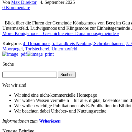
Von
Max Direktor
|
4. September 2025
0 Kommentare
Blick über die Fluren der Gemeinde Königsmoos von Berg im Gau au
Untermaxfeld, Ludwigsmoos und Klingsmoos zur Einheitsgemeinde 
More: Königsmoos – Geschichte einer Donaumoosgemeinde »
Kategorie:
4. Donaumoos
5. Landkreis Neuburg-Schrobenhausen
7. 
Moorpegel
,
Torfstecherei
,
Untermaxfeld
Suche
Suchen
nach:
Wer wir sind
Wir sind eine nicht-kommerzielle Homepage
Wir wollen Wissen vermitteln – für alle, digital, kostenlos und d
Wir wollen wichtige Publikationen als E-Publikation im Biblio
Wir beachten dabei Urheber- und Nutzungsrechte.
Informationen zum
Weiterlesen
Neueste Beiträge