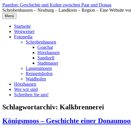
Zum
Paardon: Geschichte und Kultur zwischen Paar und Donau
Inhalt
Schrobenhausen – Neuburg – Landkreis – Region – Eine Website vo
springen
Menü
Startseite
Wegweiser
Fotopedia
Schrobenhausen
Goachat
Hörzhausen
Sandizell
Stadtmauer
Langenmosen
Rennertshofen
Waidhofen
Hörzhausen
Wer wir sind
Schreiben Sie uns!
Schlagwortarchiv:
Kalkbrennerei
Königsmoos – Geschichte einer Donaumo