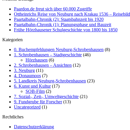
Paardon.de freut sich über 60.000 Zugriffe
Ottheinrichs Reise von Neuburg nach Krakau 1536 – Reisebild
Paartalbahn-Chronik (2): Staatsbahnzeit bis 1920
Paartalbahn-Chronik (1): Planungsphase und Bauzeit
Frühe Hörzhausener Schulgeschichte von 1800 bis 1850
Kategorien
0. Buchempfehlungen Neuburg-Schrobenhausen
(8)
1. Schrobenhausen – Stadtgeschichte
(46)
Hörzhausen
(6)
2. Schrobenhausen – Ansichten
(12)
3. Neuburg
(11)
4. Donaumoos
(7)
5. Landkreis Neuburg-Schrobenhausen
(23)
6. Kunst und Kultur
(17)
SOB-Film
(2)
7. Sozial-, Zeit-, Umweltgeschichte
(21)
9. Fundgrube für Forscher
(13)
Uncategorized
(1)
Rechtliches
Datenschutzerklärung