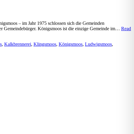
nigsmoos – im Jahr 1975 schlossen sich die Gemeinden
er Gemeindebürger. Königsmoos ist die einzige Gemeinde im…
Read
s
,
Kalkbrennerei
,
Klingsmoos
,
Königsmoos
,
Ludwigsmoos
,