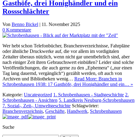
Gasthöfe, drei Honighändler und ein
Rossschlächter
Von
Benno Bickel
|
11. November 2025
0 Kommentare
Wer hebt schon Telefonbücher, Branchenverzeichnisse, Fahrpläne
oder ähnliche Druckwerke auf, die vor allem im vordigitalen
Zeitalter überaus nützlich, wenn nicht gar unentbehrlich sind, aber
nach einiger Zeit ihren Gebrauchswert einbüßen? Leider sind solche
Veröffentlichungen, die auch gerne zu den „Ephemera“ („nur einen
Tag lang dauernd, vergänglich“) gezählt werden, oft auch von
Archiven und Bibliotheken wenig…
Read More: Branchen in
Schrobenhausen 1938: 17 Gasthöfe, drei Honighändler und ein… »
Kategorie:
Uncategorized
1. Schrobenhausen - Stadtgeschichte
2.
Schrobenhausen - Ansichten
5. Landkreis Neuburg-Schrobenhausen
7. Sozial-, Zeit-, Umweltgeschichte
Schlagwörter:
Branchenverzeichnis
,
Geschäfte
,
Handwerk
,
Schrobenhausen
Suche