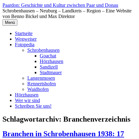
Zum
Paardon: Geschichte und Kultur zwischen Paar und Donau
Inhalt
Schrobenhausen – Neuburg – Landkreis – Region – Eine Website
springen
von Benno Bickel und Max Direktor
Menü
Startseite
Wegweiser
Fotopedia
Schrobenhausen
Goachat
Hörzhausen
Sandizell
Stadtmauer
Langenmosen
Rennertshofen
Waidhofen
Hörzhausen
Wer wir sind
Schreiben Sie uns!
Schlagwortarchiv:
Branchenverzeichnis
Branchen in Schrobenhausen 1938: 17