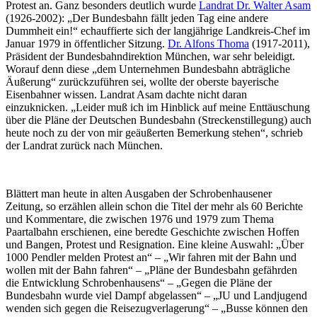
Protest an. Ganz besonders deutlich wurde
Landrat Dr. Walter Asam
(1926-2002): „Der Bundesbahn fällt jeden Tag eine andere
Dummheit ein!“ echauffierte sich der langjährige Landkreis-Chef im
Januar 1979 in öffentlicher Sitzung.
Dr. Alfons Thoma
(1917-2011),
Präsident der Bundesbahndirektion München, war sehr beleidigt.
Worauf denn diese „dem Unternehmen Bundesbahn abträgliche
Äußerung“ zurückzuführen sei, wollte der oberste bayerische
Eisenbahner wissen. Landrat Asam dachte nicht daran
einzuknicken. „Leider muß ich im Hinblick auf meine Enttäuschung
über die Pläne der Deutschen Bundesbahn (Streckenstillegung) auch
heute noch zu der von mir geäußerten Bemerkung stehen“, schrieb
der Landrat zurück nach München.
Blättert man heute in alten Ausgaben der Schrobenhausener
Zeitung, so erzählen allein schon die Titel der mehr als 60 Berichte
und Kommentare, die zwischen 1976 und 1979 zum Thema
Paartalbahn erschienen, eine beredte Geschichte zwischen Hoffen
und Bangen, Protest und Resignation. Eine kleine Auswahl: „Über
1000 Pendler melden Protest an“ – „Wir fahren mit der Bahn und
wollen mit der Bahn fahren“ – „Pläne der Bundesbahn gefährden
die Entwicklung Schrobenhausens“ – „Gegen die Pläne der
Bundesbahn wurde viel Dampf abgelassen“ – „JU und Landjugend
wenden sich gegen die Reisezugverlagerung“ – „Busse können den