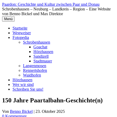
Zum
Paardon: Geschichte und Kultur zwischen Paar und Donau
Inhalt
Schrobenhausen – Neuburg – Landkreis – Region – Eine Website
springen
von Benno Bickel und Max Direktor
Menü
Startseite
Wegweiser
Fotopedia
Schrobenhausen
Goachat
Hörzhausen
Sandizell
Stadtmauer
Langenmosen
Rennertshofen
Waidhofen
Hörzhausen
Wer wir sind
Schreiben Sie uns!
150 Jahre Paartalbahn-Geschichte(n)
Von
Benno Bickel
|
23. Oktober 2025
0 Kommentare