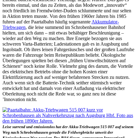
bereits einmal, und das zu Zeiten, als das Modewort „innovativ“
noch friedlich im Fremdwörter-Duden schlummerte und nur selten
in Aktion treten musste. Von den frühen 1960er Jahren bis 1985
fuhren auf der Paartalbahn häufig sogenannte
Akkumulator-
Triebwagen
, die leise summend im Schrobenhausener Bahnhof
hielten, um sich dann – mit etwas behäbiger Beschleunigung –
wieder auf den Weg zu machen. Ihre Energie bezogen sie aus
schweren Varta-Batterien; Ladestationen gab es in Augsburg und
Ingolstadt. Ob ihres leisen Fahrgeräusches und der großen Laufruhe
waren die Fahrzeuge beim Reisepublikum beliebt. Ökologische
Überlegungen spielten bei diesen „frühen Umweltschützern auf
Schienen“ noch keine Rolle. Vielmehr ging des darum, die Vorteile
des elektrischen Betriebs ohne die hohen Kosten einer
Elektrifizierung auch auf weniger befahrenen Strecken zu nutzen.
Auch wenn sich die Batterie-Technik seither stürmisch weiter
entwickelt hat und damals von einer Aufladung via elektrischer
Oberleitung noch nicht die Rede war, so ganz neu ist diese
’Innovation nicht.
Leise surrend und emissionslos hat der Akku-Triebwagen 515 007 auf seinem
Weg nach Schrobenhausen gerade die Feldwegbrücke unweit der
Königslachener Weg passiert. Das Bild dieser „vergessenen Innovation“