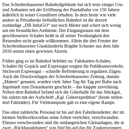
Das Schrobenhausener Bahnhofgebäude hat sich trotz einiger Um-
und Anbauten seit der Eröffnung der Paartalbahn vor 150 Jahren
äußerlich in seiner Grundform erhalten. In dem heute wie viele
andere in Privatbesitz befindlichen Bahnhof ist die derzeit
zuständige „DB InfraGO“ nur noch Mieter und schert sich wenig
um ein freundliches Ambiente. Der Eingangsraum mit dem
geschlossenen Schalter heißt in all seiner Trostlosigkeit den
Reisenden nicht gerade willkommen. Allein die drei Fenster der
Schrobenhausener Glaskünstlerin Brigitte Schuster aus dem Jahr
2010 setzen einen gewissen Akzent.
Früher ging es im Bahnhof belebter zu: Fahrkarten-Schalter,
Schalter für Gepäck und Expressgut sorgten für Publikumsverkehr.
Stichwort Expressgut – schnelle Beförderung in regulären Zügen:
Auch die Druckvorlagen der Schrobenhausener Zeitung, damals
„Matern“ genannt, wurden viele Jahre Tag für Tag per Bahn nach
Ingolstadt zum Donaukurier geschickt – das klappte zuverlässig.
Neben dem Bahnhof befand sich die Güterhalle für das Stückgut,
bis zuletzt mit der Aufschrift „Kgl. Güterexpedition“ (heute stehen
dort Fahrräder). Für Viehtransporte gab es eine eigene Rampe.
Das einst zahlreiche Personal ist bis auf den Fahrdienstleiter, der im
kleinen Stellwerksvorbau seine Arbeit verrichtet, verschwunden.
Ebenso verschwunden sind die umfangreichen Gleisanlagen, die in
zwei „Rückbauaktionen“ von fünf bis auf das für Zugkreuzungen