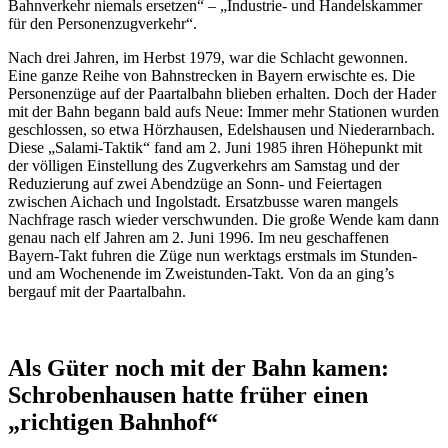
Bahnverkehr niemals ersetzen“ – „Industrie- und Handelskammer
für den Personenzugverkehr“.
Nach drei Jahren, im Herbst 1979, war die Schlacht gewonnen.
Eine ganze Reihe von Bahnstrecken in Bayern erwischte es. Die
Personenzüge auf der Paartalbahn blieben erhalten. Doch der Hader
mit der Bahn begann bald aufs Neue: Immer mehr Stationen wurden
geschlossen, so etwa Hörzhausen, Edelshausen und Niederarnbach.
Diese „Salami-Taktik“ fand am 2. Juni 1985 ihren Höhepunkt mit
der völligen Einstellung des Zugverkehrs am Samstag und der
Reduzierung auf zwei Abendzüge an Sonn- und Feiertagen
zwischen Aichach und Ingolstadt. Ersatzbusse waren mangels
Nachfrage rasch wieder verschwunden. Die große Wende kam dann
genau nach elf Jahren am 2. Juni 1996. Im neu geschaffenen
Bayern-Takt fuhren die Züge nun werktags erstmals im Stunden-
und am Wochenende im Zweistunden-Takt. Von da an ging’s
bergauf mit der Paartalbahn.
Als Güter noch mit der Bahn kamen:
Schrobenhausen hatte früher einen
„richtigen Bahnhof“