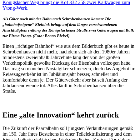
Als Güter noch mit der Bahn nach Schrobenhausen kamen: Die
„bahnhofseigene“ Kleinlok bringt auf dem längst verschwundenen
Anschlußgleis entlang der Königslachener Straße zwei Güterwagen mit Kalk
zur Firma Ytong. (Foto: Benno Bickel)
Einen „richtiger Bahnhof“ wie aus dem Bilderbuch gibt es heute in
Schrobenhausen nicht mehr, nachdem sich ab den 1980er Jahren
mindestens zweieinhalb Jahrzehnte lang der von der großen
Verkehrspolitik gewollte Rückzug der Eisenbahn vollzogen hatte.
Das mag so manchen Nostalgiker schmerzen, doch das Angebot im
Reisezugverkehr ist im Jubiläumsjahr besser, schneller und
komfortabler denn je. Der Güterverkehr aber ist seit Anfang der
Jahrtausendwende tot. Alles läuft in Schrobenhausen über die
Straße.
Eine „alte Innovation“ kehrt zurück
Die Zukunft der Paartalbahn soll jüngsten Verlautbarungen gemäß
im 150. Jahr ihres Bestehens in einer Teilelektrifizierung und dem
Einsatz batterie-elektrischer Triebzüge liegen. Kurios: Das gab es