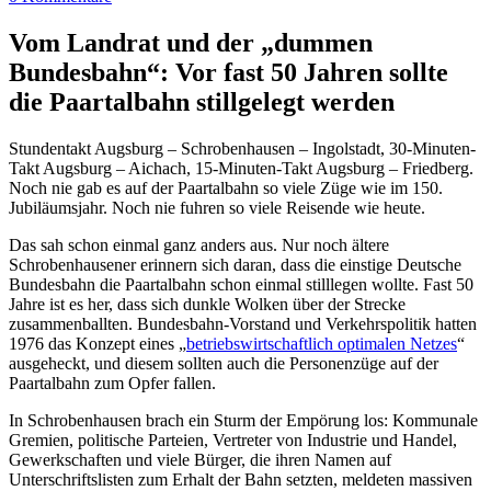
Vom Landrat und der „dummen
Bundesbahn“:
Vor fast 50 Jahren sollte
die Paartalbahn stillgelegt werden
Stundentakt Augsburg – Schrobenhausen – Ingolstadt, 30-Minuten-
Takt Augsburg – Aichach, 15-Minuten-Takt Augsburg – Friedberg.
Noch nie gab es auf der Paartalbahn so viele Züge wie im 150.
Jubiläumsjahr. Noch nie fuhren so viele Reisende wie heute.
Das sah schon einmal ganz anders aus. Nur noch ältere
Schrobenhausener erinnern sich daran, dass die einstige Deutsche
Bundesbahn die Paartalbahn schon einmal stilllegen wollte. Fast 50
Jahre ist es her, dass sich dunkle Wolken über der Strecke
zusammenballten. Bundesbahn-Vorstand und Verkehrspolitik hatten
1976 das Konzept eines „
betriebswirtschaftlich optimalen Netzes
“
ausgeheckt, und diesem sollten auch die Personenzüge auf der
Paartalbahn zum Opfer fallen.
In Schrobenhausen brach ein Sturm der Empörung los: Kommunale
Gremien, politische Parteien, Vertreter von Industrie und Handel,
Gewerkschaften und viele Bürger, die ihren Namen auf
Unterschriftslisten zum Erhalt der Bahn setzten, meldeten massiven