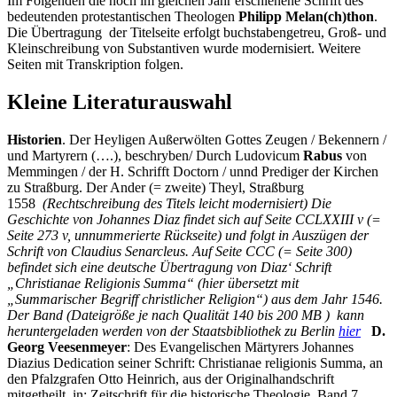
Im Folgenden die noch im gleichen Jahr erschienene Schrift des
bedeutenden protestantischen Theologen
Philipp Melan(ch)thon
.
Die Übertragung der Titelseite erfolgt buchstabengetreu, Groß- und
Kleinschreibung von Substantiven wurde modernisiert. Weitere
Seiten mit Transkription folgen.
Kleine Literaturauswahl
Historien
. Der Heyligen Außerwölten Gottes Zeugen / Bekennern /
und Martyrern (….), beschryben/ Durch Ludovicum
Rabus
von
Memmingen / der H. Schrifft Doctorn / unnd Prediger der Kirchen
zu Straßburg. Der Ander (= zweite) Theyl, Straßburg
1558
(Rechtschreibung des Titels leicht modernisiert)
Die
Geschichte von Johannes Diaz findet sich auf Seite CCLXXIII v (=
Seite 273 v, unnummerierte Rückseite) und folgt in Auszügen der
Schrift von Claudius Senarcleus. Auf Seite CCC (= Seite 300)
befindet sich eine deutsche Übertragung von Diaz‘ Schrift
„Christianae Religionis Summa“ (hier übersetzt mit
„Summarischer Begriff christlicher Religion“) aus dem Jahr 1546.
Der Band (Dateigröße
je nach Qualität
140 bis 200 MB ) kann
heruntergeladen werden von der Staatsbibliothek zu Berlin
hier
D.
Georg Veesenmeyer
: Des Evangelischen Märtyrers Johannes
Diazius Dedication seiner Schrift: Christianae religionis Summa, an
den Pfalzgrafen Otto Heinrich, aus der Originalhandschrift
mitgetheilt, in: Zeitschrift für die historische Theologie, Band 7,