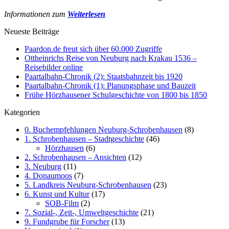
Informationen zum
Weiterlesen
Neueste Beiträge
Paardon.de freut sich über 60.000 Zugriffe
Ottheinrichs Reise von Neuburg nach Krakau 1536 –
Reisebilder online
Paartalbahn-Chronik (2): Staatsbahnzeit bis 1920
Paartalbahn-Chronik (1): Planungsphase und Bauzeit
Frühe Hörzhausener Schulgeschichte von 1800 bis 1850
Kategorien
0. Buchempfehlungen Neuburg-Schrobenhausen
(8)
1. Schrobenhausen – Stadtgeschichte
(46)
Hörzhausen
(6)
2. Schrobenhausen – Ansichten
(12)
3. Neuburg
(11)
4. Donaumoos
(7)
5. Landkreis Neuburg-Schrobenhausen
(23)
6. Kunst und Kultur
(17)
SOB-Film
(2)
7. Sozial-, Zeit-, Umweltgeschichte
(21)
9. Fundgrube für Forscher
(13)