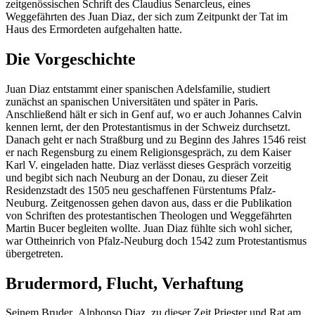
zeitgenössischen Schrift des Claudius Senarcleus, eines
Weggefährten des Juan Diaz, der sich zum Zeitpunkt der Tat im
Haus des Ermordeten aufgehalten hatte.
Die Vorgeschichte
Juan Diaz entstammt einer spanischen Adelsfamilie, studiert
zunächst an spanischen Universitäten und später in Paris.
Anschließend hält er sich in Genf auf, wo er auch Johannes Calvin
kennen lernt, der den Protestantismus in der Schweiz durchsetzt.
Danach geht er nach Straßburg und zu Beginn des Jahres 1546 reist
er nach Regensburg zu einem Religionsgespräch, zu dem Kaiser
Karl V. eingeladen hatte. Diaz verlässt dieses Gespräch vorzeitig
und begibt sich nach Neuburg an der Donau, zu dieser Zeit
Residenzstadt des 1505 neu geschaffenen Fürstentums Pfalz-
Neuburg. Zeitgenossen gehen davon aus, dass er die Publikation
von Schriften des protestantischen Theologen und Weggefährten
Martin Bucer begleiten wollte. Juan Diaz fühlte sich wohl sicher,
war Ottheinrich von Pfalz-Neuburg doch 1542 zum Protestantismus
übergetreten.
Brudermord, Flucht, Verhaftung
Seinem Bruder Alphonso Diaz, zu dieser Zeit Priester und Rat am