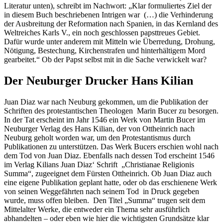
Literatur unten), schreibt im Nachwort: „Klar formuliertes Ziel der
in diesem Buch beschriebenen Intrigen war (…) die Verhinderung
der Ausbreitung der Reformation nach Spanien, in das Kernland des
Weltreiches Karls V., ein noch geschlossen papsttreues Gebiet.
Dafür wurde unter anderem mit Mitteln wie Überredung, Drohung,
Nötigung, Bestechung, Kirchenstrafen und hinterhältigem Mord
gearbeitet.“ Ob der Papst selbst mit in die Sache verwickelt war?
Der Neuburger Drucker Hans Kilian
Juan Diaz war nach Neuburg gekommen, um die Publikation der
Schriften des protestantischen Theologen Marin Bucer zu besorgen.
In der Tat erscheint im Jahr 1546 ein Werk von Martin Bucer im
Neuburger Verlag des Hans Kilian, der von Ottheinrich nach
Neuburg geholt worden war, um den Protestantismus durch
Publikationen zu unterstützen. Das Werk Bucers erschien wohl nach
dem Tod von Juan Diaz. Ebenfalls nach dessen Tod erscheint 1546
im Verlag Kilians Juan Diaz‘ Schrift „Christianae Religionis
Summa“, zugeeignet dem Fürsten Ottheinrich. Ob Juan Diaz auch
eine eigene Publikation geplant hatte, oder ob das erschienene Werk
von seinen Weggefährten nach seinem Tod in Druck gegeben
wurde, muss offen bleiben. Den Titel „Summa“ trugen seit dem
Mittelalter Werke, die entweder ein Thema sehr ausführlich
abhandelten – oder eben wie hier die wichtigsten Grundsätze klar