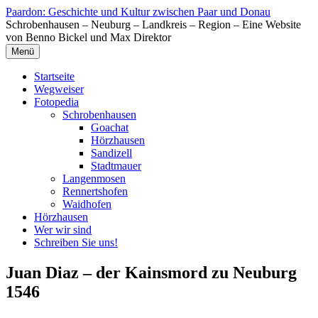
Zum
Paardon: Geschichte und Kultur zwischen Paar und Donau
Inhalt
Schrobenhausen – Neuburg – Landkreis – Region – Eine Website
springen
von Benno Bickel und Max Direktor
Menü
Startseite
Wegweiser
Fotopedia
Schrobenhausen
Goachat
Hörzhausen
Sandizell
Stadtmauer
Langenmosen
Rennertshofen
Waidhofen
Hörzhausen
Wer wir sind
Schreiben Sie uns!
Juan Diaz – der Kainsmord zu Neuburg
1546