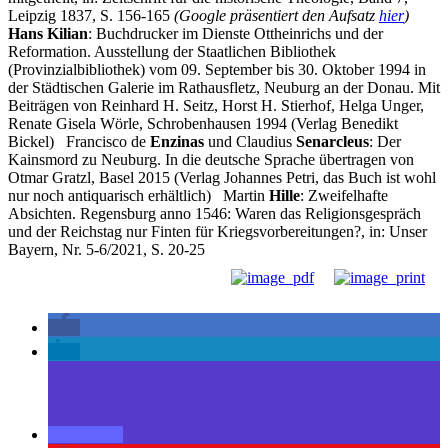
Leipzig 1837, S. 156-165
(Google präsentiert den Aufsatz
hier
)
Hans Kilian
: Buchdrucker im Dienste Ottheinrichs und der
Reformation. Ausstellung der Staatlichen Bibliothek
(Provinzialbibliothek) vom 09. September bis 30. Oktober 1994 in
der Städtischen Galerie im Rathausfletz, Neuburg an der Donau. Mit
Beiträgen von Reinhard H. Seitz, Horst H. Stierhof, Helga Unger,
Renate Gisela Wörle, Schrobenhausen 1994 (Verlag Benedikt
Bickel) Francisco de
Enzinas
und Claudius
Senarcleus
: Der
Kainsmord zu Neuburg. In die deutsche Sprache übertragen von
Otmar Gratzl, Basel 2015 (Verlag Johannes Petri, das Buch ist wohl
nur noch antiquarisch erhältlich) Martin
Hille
: Zweifelhafte
Absichten. Regensburg anno 1546: Waren das Religionsgespräch
und der Reichstag nur Finten für Kriegsvorbereitungen?, in: Unser
Bayern, Nr. 5-6/2021, S. 20-25