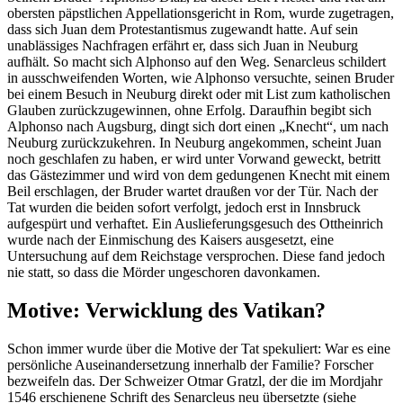
obersten päpstlichen Appellationsgericht in Rom, wurde zugetragen,
dass sich Juan dem Protestantismus zugewandt hatte. Auf sein
unablässiges Nachfragen erfährt er, dass sich Juan in Neuburg
aufhält. So macht sich Alphonso auf den Weg. Senarcleus schildert
in ausschweifenden Worten, wie Alphonso versuchte, seinen Bruder
bei einem Besuch in Neuburg direkt oder mit List zum katholischen
Glauben zurückzugewinnen, ohne Erfolg. Daraufhin begibt sich
Alphonso nach Augsburg, dingt sich dort einen „Knecht“, um nach
Neuburg zurückzukehren. In Neuburg angekommen, scheint Juan
noch geschlafen zu haben, er wird unter Vorwand geweckt, betritt
das Gästezimmer und wird von dem gedungenen Knecht mit einem
Beil erschlagen, der Bruder wartet draußen vor der Tür. Nach der
Tat wurden die beiden sofort verfolgt, jedoch erst in Innsbruck
aufgespürt und verhaftet. Ein Auslieferungsgesuch des Ottheinrich
wurde nach der Einmischung des Kaisers ausgesetzt, eine
Untersuchung auf dem Reichstage versprochen. Diese fand jedoch
nie statt, so dass die Mörder ungeschoren davonkamen.
Motive: Verwicklung des Vatikan?
Schon immer wurde über die Motive der Tat spekuliert: War es eine
persönliche Auseinandersetzung innerhalb der Familie? Forscher
bezweifeln das. Der Schweizer Otmar Gratzl, der die im Mordjahr
1546 erschienene Schrift des Senarcleus neu übersetzte (siehe