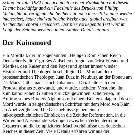
Schon im Jahr 1982 habe ich mich in einer Publikation mit diesem
Thema beschäftigt und ein Facsimile des Drucks von Philipp
Melanchthon veröffentlicht. Seither hat mich diese Tat immer wieder
interessiert,
heute sind zahlreiche
Werke auch digital greifbar, was
Recherchen enorm erleichtert. Der hier vorliegende Text wird im
Laufe der Zeit mit weiteren interessanten Details ergänzt.
Der Kainsmord
Ein Mordfall, der im sogenannten „Heiligen Römischen Reich
Deutscher Nation“ großes Aufsehen erregte, zunächst Fürsten und
Kleriker, den Kaiser und den Papst und später immer wieder
Historiker und Theologen beschäftigte: Der Mord an dem
protestantischen Theologen Juan Diaz in Neuburg an der Donau am
27. März 1546. Juan – auch Johannes – Diaz hatte sich dem
Protestantismus zugewandt, und wurde, nachdem Versuche, ihn
zum katholischen Glauben zurückzugewinnen, scheiterten, im
Auftrag seines Bruders Alphonso mit einem Beil erschlagen. Dieser
Mord wurde in zeitgenössischen Schriften mit dem Mord von Kain
an Abel verglichen. Die Geschehnisse geben einen
mikrogeschichtlichen Einblick in die Zeit der Reformation, in die
Wirren und Auseinandersetzungen zwischen Verfechtern und
Gegnern und die komplizierten Machtverhältnisse des deutschen
Reiches in dieser Zeit. Viele Details erfahren wir aus der