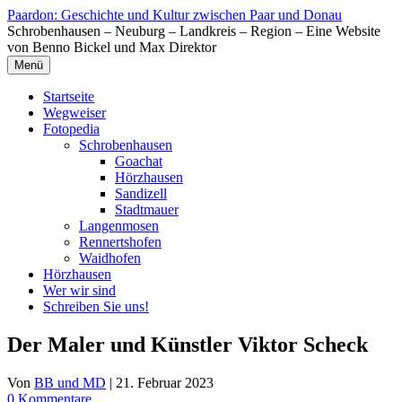
Zum
Paardon: Geschichte und Kultur zwischen Paar und Donau
Inhalt
Schrobenhausen – Neuburg – Landkreis – Region – Eine Website
springen
von Benno Bickel und Max Direktor
Menü
Startseite
Wegweiser
Fotopedia
Schrobenhausen
Goachat
Hörzhausen
Sandizell
Stadtmauer
Langenmosen
Rennertshofen
Waidhofen
Hörzhausen
Wer wir sind
Schreiben Sie uns!
Der Maler und Künstler Viktor Scheck
Von
BB und MD
|
21. Februar 2023
0 Kommentare