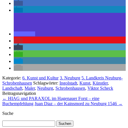
Kategorie:
6. Kunst und Kultur
3. Neuburg
5. Landkreis Neuburg-
Schrobenhausen
Schlagwörter:
Ingolstadt
,
Kunst
,
Künstler
,
Landschaft
,
Maler
,
Neuburg
,
Schrobenhausen
,
Viktor Scheck
Beitragsnavigation
←
HIAG und PARAXOL im Hagenauer Forst – eine
Buchempfehlung
Juan Diaz – der Kainsmord zu Neuburg 1546
→
Suche
Suchen
nach: