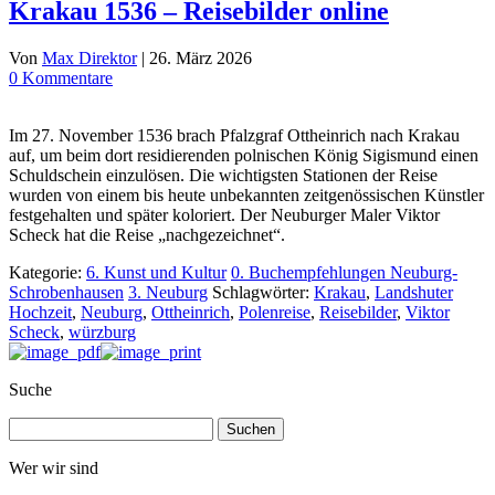
Krakau 1536 – Reisebilder online
Von
Max Direktor
|
26. März 2026
0 Kommentare
Im 27. November 1536 brach Pfalzgraf Ottheinrich nach Krakau
auf, um beim dort residierenden polnischen König Sigismund einen
Schuldschein einzulösen. Die wichtigsten Stationen der Reise
wurden von einem bis heute unbekannten zeitgenössischen Künstler
festgehalten und später koloriert. Der Neuburger Maler Viktor
Scheck hat die Reise „nachgezeichnet“.
Kategorie:
6. Kunst und Kultur
0. Buchempfehlungen Neuburg-
Schrobenhausen
3. Neuburg
Schlagwörter:
Krakau
,
Landshuter
Hochzeit
,
Neuburg
,
Ottheinrich
,
Polenreise
,
Reisebilder
,
Viktor
Scheck
,
würzburg
Suche
Suchen
nach:
Wer wir sind