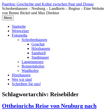
Zum
Paardon: Geschichte und Kultur zwischen Paar und Donau
Inhalt
Schrobenhausen – Neuburg – Landkreis – Region – Eine Website
springen
von Benno Bickel und Max Direktor
Menü
Startseite
Wegweiser
Fotopedia
Schrobenhausen
Goachat
Hörzhausen
Sandizell
Stadtmauer
Langenmosen
Rennertshofen
Waidhofen
Hörzhausen
Wer wir sind
Schreiben Sie uns!
Schlagwortarchiv:
Reisebilder
Ottheinrichs Reise von Neuburg nach