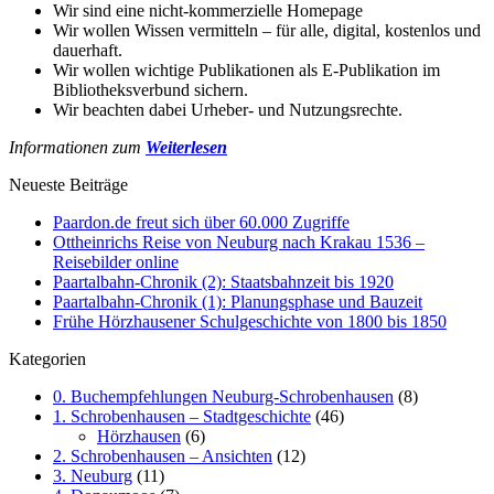
Wir sind eine nicht-kommerzielle Homepage
Wir wollen Wissen vermitteln – für alle, digital, kostenlos und
dauerhaft.
Wir wollen wichtige Publikationen als E-Publikation im
Bibliotheksverbund sichern.
Wir beachten dabei Urheber- und Nutzungsrechte.
Informationen zum
Weiterlesen
Neueste Beiträge
Paardon.de freut sich über 60.000 Zugriffe
Ottheinrichs Reise von Neuburg nach Krakau 1536 –
Reisebilder online
Paartalbahn-Chronik (2): Staatsbahnzeit bis 1920
Paartalbahn-Chronik (1): Planungsphase und Bauzeit
Frühe Hörzhausener Schulgeschichte von 1800 bis 1850
Kategorien
0. Buchempfehlungen Neuburg-Schrobenhausen
(8)
1. Schrobenhausen – Stadtgeschichte
(46)
Hörzhausen
(6)
2. Schrobenhausen – Ansichten
(12)
3. Neuburg
(11)