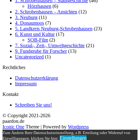
1. Schrobenhausen – Stadtgeschichte
(46)
Hörzhausen
(6)
2. Schrobenhausen – Ansichten
(12)
3. Neuburg
(11)
4. Donaumoos
(7)
5. Landkreis Neuburg-Schrobenhausen
(23)
6. Kunst und Kultur
(17)
SOB-Film
(2)
7. Sozial-, Zeit-, Umweltgeschichte
(21)
9. Fundgrube für Forscher
(13)
Uncategorized
(1)
Rechtliches
Datenschutzerklärung
Impressum
Kontakt
Schreiben Sie uns!
© Copyright 2021-2026
paardon.de
Iconic One
Theme | Powered by
Wordpress
Zum Ändern Ihrer Datenschutzeinstellung, z.B. Erteilung oder Widerruf von
Einstellungen
Einwilligungen, klicken Sie hier: