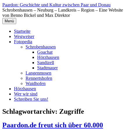
Zum
Paardon: Geschichte und Kultur zwischen Paar und Donau
Inhalt
Schrobenhausen – Neuburg – Landkreis – Region – Eine Website
springen
von Benno Bickel und Max Direktor
Menü
Startseite
Wegweiser
Fotopedia
Schrobenhausen
Goachat
Hörzhausen
Sandizell
Stadtmauer
Langenmosen
Rennertshofen
Waidhofen
Hörzhausen
Wer wir sind
Schreiben Sie uns!
Schlagwortarchiv:
Zugriffe
Paardon.de freut sich über 60.000