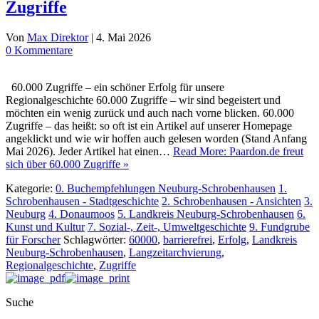
Zugriffe
Von
Max Direktor
|
4. Mai 2026
0 Kommentare
60.000 Zugriffe – ein schöner Erfolg für unsere
Regionalgeschichte 60.000 Zugriffe – wir sind begeistert und
möchten ein wenig zurück und auch nach vorne blicken. 60.000
Zugriffe – das heißt: so oft ist ein Artikel auf unserer Homepage
angeklickt und wie wir hoffen auch gelesen worden (Stand Anfang
Mai 2026). Jeder Artikel hat einen…
Read More: Paardon.de freut
sich über 60.000 Zugriffe »
Kategorie:
0. Buchempfehlungen Neuburg-Schrobenhausen
1.
Schrobenhausen - Stadtgeschichte
2. Schrobenhausen - Ansichten
3.
Neuburg
4. Donaumoos
5. Landkreis Neuburg-Schrobenhausen
6.
Kunst und Kultur
7. Sozial-, Zeit-, Umweltgeschichte
9. Fundgrube
für Forscher
Schlagwörter:
60000
,
barrierefrei
,
Erfolg
,
Landkreis
Neuburg-Schrobenhausen
,
Langzeitarchvierung
,
Regionalgeschichte
,
Zugriffe
Suche