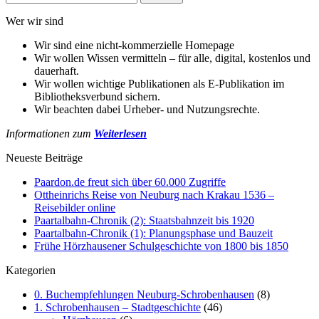
nach:
Wer wir sind
Wir sind eine nicht-kommerzielle Homepage
Wir wollen Wissen vermitteln – für alle, digital, kostenlos und
dauerhaft.
Wir wollen wichtige Publikationen als E-Publikation im
Bibliotheksverbund sichern.
Wir beachten dabei Urheber- und Nutzungsrechte.
Informationen zum
Weiterlesen
Neueste Beiträge
Paardon.de freut sich über 60.000 Zugriffe
Ottheinrichs Reise von Neuburg nach Krakau 1536 –
Reisebilder online
Paartalbahn-Chronik (2): Staatsbahnzeit bis 1920
Paartalbahn-Chronik (1): Planungsphase und Bauzeit
Frühe Hörzhausener Schulgeschichte von 1800 bis 1850
Kategorien
0. Buchempfehlungen Neuburg-Schrobenhausen
(8)
1. Schrobenhausen – Stadtgeschichte
(46)