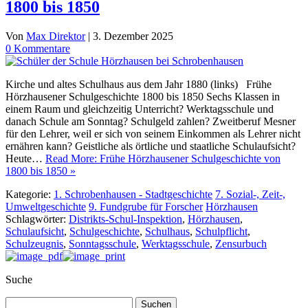
1800 bis 1850
Von
Max Direktor
|
3. Dezember 2025
0 Kommentare
Kirche und altes Schulhaus aus dem Jahr 1880 (links) Frühe
Hörzhausener Schulgeschichte 1800 bis 1850 Sechs Klassen in
einem Raum und gleichzeitig Unterricht? Werktagsschule und
danach Schule am Sonntag? Schulgeld zahlen? Zweitberuf Mesner
für den Lehrer, weil er sich von seinem Einkommen als Lehrer nicht
ernähren kann? Geistliche als örtliche und staatliche Schulaufsicht?
Heute…
Read More: Frühe Hörzhausener Schulgeschichte von
1800 bis 1850 »
Kategorie:
1. Schrobenhausen - Stadtgeschichte
7. Sozial-, Zeit-,
Umweltgeschichte
9. Fundgrube für Forscher
Hörzhausen
Schlagwörter:
Distrikts-Schul-Inspektion
,
Hörzhausen
,
Schulaufsicht
,
Schulgeschichte
,
Schulhaus
,
Schulpflicht
,
Schulzeugnis
,
Sonntagsschule
,
Werktagsschule
,
Zensurbuch
Suche
Suchen