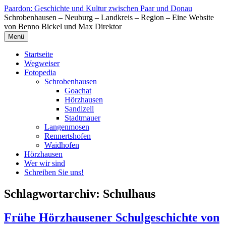
Zum
Paardon: Geschichte und Kultur zwischen Paar und Donau
Inhalt
Schrobenhausen – Neuburg – Landkreis – Region – Eine Website
springen
von Benno Bickel und Max Direktor
Menü
Startseite
Wegweiser
Fotopedia
Schrobenhausen
Goachat
Hörzhausen
Sandizell
Stadtmauer
Langenmosen
Rennertshofen
Waidhofen
Hörzhausen
Wer wir sind
Schreiben Sie uns!
Schlagwortarchiv:
Schulhaus
Frühe Hörzhausener Schulgeschichte von