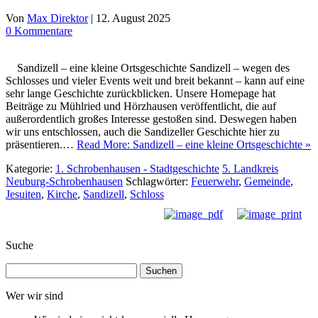
Von
Max Direktor
|
12. August 2025
0 Kommentare
Sandizell – eine kleine Ortsgeschichte Sandizell – wegen des
Schlosses und vieler Events weit und breit bekannt – kann auf eine
sehr lange Geschichte zurückblicken. Unsere Homepage hat
Beiträge zu Mühlried und Hörzhausen veröffentlicht, die auf
außerordentlich großes Interesse gestoßen sind. Deswegen haben
wir uns entschlossen, auch die Sandizeller Geschichte hier zu
präsentieren.…
Read More: Sandizell – eine kleine Ortsgeschichte »
Kategorie:
1. Schrobenhausen - Stadtgeschichte
5. Landkreis
Neuburg-Schrobenhausen
Schlagwörter:
Feuerwehr
,
Gemeinde
,
Jesuiten
,
Kirche
,
Sandizell
,
Schloss
Suche
Suchen
nach:
Wer wir sind