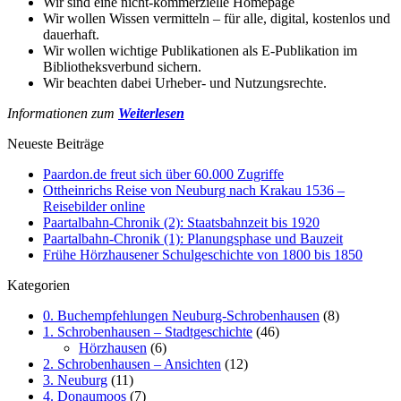
Wir sind eine nicht-kommerzielle Homepage
Wir wollen Wissen vermitteln – für alle, digital, kostenlos und
dauerhaft.
Wir wollen wichtige Publikationen als E-Publikation im
Bibliotheksverbund sichern.
Wir beachten dabei Urheber- und Nutzungsrechte.
Informationen zum
Weiterlesen
Neueste Beiträge
Paardon.de freut sich über 60.000 Zugriffe
Ottheinrichs Reise von Neuburg nach Krakau 1536 –
Reisebilder online
Paartalbahn-Chronik (2): Staatsbahnzeit bis 1920
Paartalbahn-Chronik (1): Planungsphase und Bauzeit
Frühe Hörzhausener Schulgeschichte von 1800 bis 1850
Kategorien
0. Buchempfehlungen Neuburg-Schrobenhausen
(8)
1. Schrobenhausen – Stadtgeschichte
(46)
Hörzhausen
(6)
2. Schrobenhausen – Ansichten
(12)
3. Neuburg
(11)
4. Donaumoos
(7)