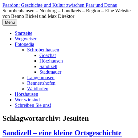
Zum
Paardon: Geschichte und Kultur zwischen Paar und Donau
Inhalt
Schrobenhausen – Neuburg – Landkreis – Region – Eine Website
springen
von Benno Bickel und Max Direktor
Menü
Startseite
Wegweiser
Fotopedia
Schrobenhausen
Goachat
Hörzhausen
Sandizell
Stadtmauer
Langenmosen
Rennertshofen
Waidhofen
Hörzhausen
Wer wir sind
Schreiben Sie uns!
Schlagwortarchiv:
Jesuiten
Sandizell – eine kleine Ortsgeschichte