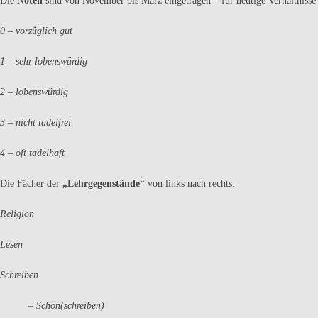
Die
Noten
sind von November bis März eingetragen – für heutige Verhältnisse
0 – vorzüglich gut
1 – sehr lobenswürdig
2 – lobenswürdig
3 – nicht tadelfrei
4 – oft tadelhaft
Die Fächer der
„Lehrgegenstände“
von links nach rechts:
Religion
Lesen
Schreiben
– Schön(schreiben)