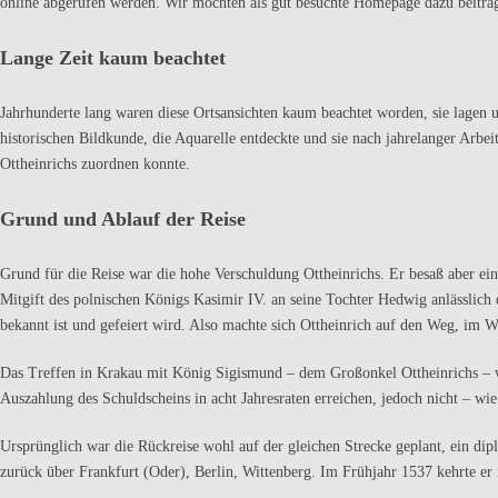
online abgerufen werden. Wir möchten als gut besuchte Homepage dazu beitra
Lange Zeit kaum beachtet
Jahrhunderte lang waren diese Ortsansichten kaum beachtet worden, sie lagen u
historischen Bildkunde, die Aquarelle entdeckte und sie nach jahrelanger Arbei
Ottheinrichs zuordnen konnte.
Grund und Ablauf der Reise
Grund für die Reise war die hohe Verschuldung Ottheinrichs. Er besaß aber ei
Mitgift des polnischen Königs Kasimir IV. an seine Tochter Hedwig anlässlich
bekannt ist und gefeiert wird. Also machte sich Ottheinrich auf den Weg, im W
Das Treffen in Krakau mit König Sigismund – dem Großonkel Ottheinrichs – w
Auszahlung des Schuldscheins in acht Jahresraten erreichen, jedoch nicht – wie
Ursprünglich war die Rückreise wohl auf der gleichen Strecke geplant, ein dip
zurück über Frankfurt (Oder), Berlin, Wittenberg. Im Frühjahr 1537 kehrte e