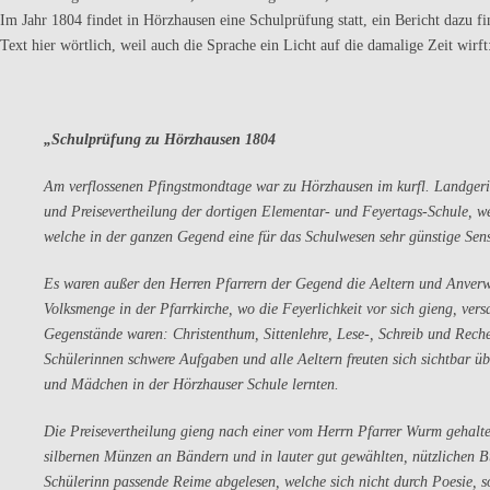
Im Jahr 1804 findet in Hörzhausen eine Schulprüfung statt, ein Bericht dazu 
Text hier wörtlich, weil auch die Sprache ein Licht auf die damalige Zeit wirft
„Schulprüfung zu Hörzhausen 1804
Am verflossenen Pfingstmondtage war zu Hörzhausen im kurfl. Landger
und Preisevertheilung der dortigen Elementar- und Feyertags-Schule, we
welche in der ganzen Gegend eine für das Schulwesen sehr günstige Sen
Es waren außer den Herren Pfarrern der Gegend die Aeltern und Anverw
Volksmenge in der Pfarrkirche, wo die Feyerlichkeit vor sich gieng, ver
Gegenstände waren: Christenthum, Sittenlehre, Lese-, Schreib und Rech
Schülerinnen schwere Aufgaben und alle Aeltern freuten sich sichtbar ü
und Mädchen in der Hörzhauser Schule lernten.
Die Preisevertheilung gieng nach einer vom Herrn Pfarrer Wurm gehalt
silbernen Münzen an Bändern und in lauter gut gewählten, nützlichen Bü
Schülerinn passende Reime abgelesen, welche sich nicht durch Poesie, so