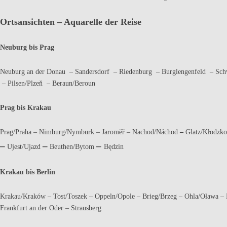
Ortsansichten – Aquarelle der Reise
Neuburg bis Prag
Neuburg an der Donau – Sandersdorf – Riedenburg – Burglengenfeld – Sch
– Pilsen/Plzeň – Beraun/Beroun
Prag bis Krakau
Prag/Praha – Nimburg/Nymburk – Jaromĕř – Nachod/Náchod
–
Glatz/Kłodzk
–
–
–
Ujest/Ujazd
Beuthen/Bytom
Będzin
Krakau bis Berlin
Krakau/Kraków – Tost/Toszek – Oppeln/Opole – Brieg/Brzeg – Ohla/Oława – 
Frankfurt an der Oder – Strausberg