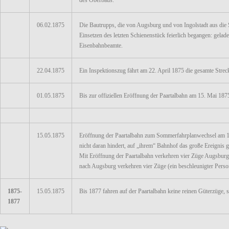
des Oberbaus.
06.02.1875
Die Bautrupps, die von Augsburg und von Ingolstadt aus die
Einsetzen des letzten Schienenstück feierlich begangen: gela
Eisenbahnbeamte.
22.04.1875
Ein Inspektionszug fährt am 22. April 1875 die gesamte Strec
01.05.1875
Bis zur offiziellen Eröffnung der Paartalbahn am 15. Mai 187
15.05.1875
Eröffnung der Paartalbahn zum Sommerfahrplanwechsel am 15. 
nicht daran hindert, auf „ihrem“ Bahnhof das große Ereignis
Mit Eröffnung der Paartalbahn verkehren vier Züge Augsburg
nach Augsburg verkehren vier Züge (ein beschleunigter Pers
1875-
15.05.1875
Bis 1877 fahren auf der Paartalbahn keine reinen Güterzüge
1877