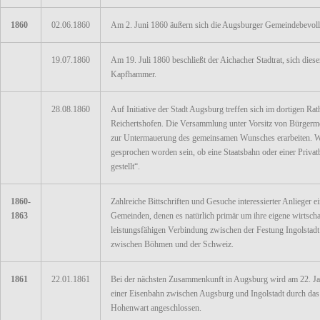
1860
02.06.1860
Am 2. Juni 1860 äußern sich die Augsburger Gemeindebevoll
19.07.1860
Am 19. Juli 1860 beschließt der Aichacher Stadtrat, sich dies
Kapfhammer.
28.08.1860
Auf Initiative der Stadt Augsburg treffen sich im dortigen 
Reichertshofen. Die Versammlung unter Vorsitz von Bürgermei
zur Untermauerung des gemeinsamen Wunsches erarbeiten. Wie 
gesprochen worden sein, ob eine Staatsbahn oder einer Privat
gestellt“.
1860-
Zahlreiche Bittschriften und Gesuche interessierter Anlieger 
1863
Gemeinden, denen es natürlich primär um ihre eigene wirtscha
leistungsfähigen Verbindung zwischen der Festung Ingolstad
zwischen Böhmen und der Schweiz.
1861
22.01.1861
Bei der nächsten Zusammenkunft in Augsburg wird am 22. Jan
einer Eisenbahn zwischen Augsburg und Ingolstadt durch das Th
Hohenwart angeschlossen.