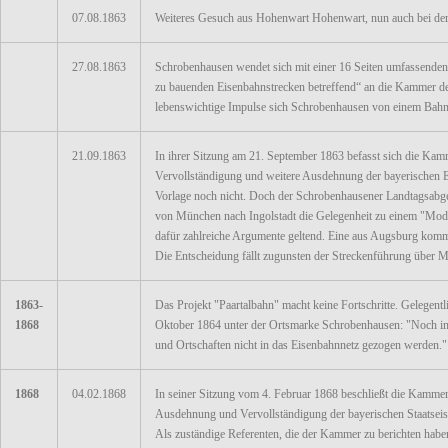
07.08.1863
Weiteres Gesuch aus Hohenwart Hohenwart, nun auch bei d
27.08.1863
Schrobenhausen wendet sich mit einer 16 Seiten umfassenden
zu bauenden Eisenbahnstrecken betreffend“ an die Kammer de
lebenswichtige Impulse sich Schrobenhausen von einem Bahna
21.09.1863
In ihrer Sitzung am 21. September 1863 befasst sich die Ka
Vervollständigung und weitere Ausdehnung der bayerischen E
Vorlage noch nicht. Doch der Schrobenhausener Landtagsabge
von München nach Ingolstadt die Gelegenheit zu einem "Modif
dafür zahlreiche Argumente geltend. Eine aus Augsburg ko
Die Entscheidung fällt zugunsten der Streckenführung über M
1863-
Das Projekt "Paartalbahn" macht keine Fortschritte. Gelegentl
1868
Oktober 1864 unter der Ortsmarke Schrobenhausen: "Noch imm
und Ortschaften nicht in das Eisenbahnnetz gezogen werden."
1868
04.02.1868
In seiner Sitzung vom 4. Februar 1868 beschließt die Kammer
Ausdehnung und Vervollständigung der bayerischen Staatseis
Als zuständige Referenten, die der Kammer zu berichten hab