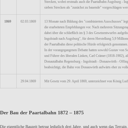
Strecken, wobei erstmals auch die Paartalbahn Augsburg - Ingo
sieben Strecken als "zunächst zu bauende" vorgeschlagen werden
1869
02.03.1869
13 Monate nach Bildung des "combinierten Ausschusses" leg
die erarbeiteten Empfehlungen vor. Nach mehreren Sitzungst
dabei über die schließlich im § 3 des Gesetzentwurfes aufgeli
Ingolstadt nach Augsburg", für deren Herstellung 5,9 Million
der Paartalbahn diese politische Hürde erfolgreich genommen.
In der vorangegangenen Debatte hatten sowohl Gustav von Sch
und Führer des liberalen Linken, Carl Crämer (1818-1902), a
Donautalbahn Regensburg - Ingolstadt - Donauwörth - Offingen 
beabsichtigt, die Bahn von Donauwörth aufwärts eher zu voll
29.04.1869
Mit Gesetz vom 29. April 1869, unterzeichnet von König Ludwi
Der Bau der Paartalbahn 1872 – 1875
Die eigentliche Bauzeit betrug lediglich drei Jahre, und auch wenn das Terrain