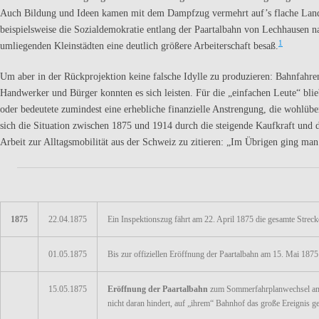
Auch Bildung und Ideen kamen mit dem Dampfzug vermehrt auf’s flache Land – 
beispielsweise die Sozialdemokratie entlang der Paartalbahn von Lechhausen
1
umliegenden Kleinstädten eine deutlich größere Arbeiterschaft besaß.
Um aber in der Rückprojektion keine falsche Idylle zu produzieren: Bahnfahre
Handwerker und Bürger konnten es sich leisten. Für die „einfachen Leute“ blie
oder bedeutete zumindest eine erhebliche finanzielle Anstrengung, die wohlüb
sich die Situation zwischen 1875 und 1914 durch die steigende Kaufkraft und d
Arbeit zur Alltagsmobilität aus der Schweiz zu zitieren: „Im Übrigen ging man
1875
22.04.1875
Ein Inspektionszug fährt am 22. April 1875 die gesamte Streck
01.05.1875
Bis zur offiziellen Eröffnung der Paartalbahn am 15. Mai 1875
15.05.1875
Eröffnung der Paartalbahn
zum Sommerfahrplanwechsel am 15
nicht daran hindert, auf „ihrem“ Bahnhof das große Ereignis 