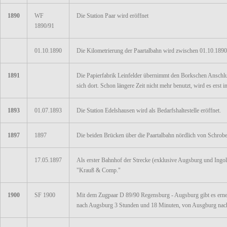
1890
WF
Die Station Paar wird eröffnet
1890/91
01.10.1890
Die Kilometrierung der Paartalbahn wird zwischen 01.10.1890
1891
Die Papierfabrik Leinfelder übernimmt den Borkschen Anschlus
sich dort. Schon längere Zeit nicht mehr benutzt, wird es erst 
1893
01.07.1893
Die Station Edelshausen wird als Bedarfshaltestelle eröffnet.
1897
1897
Die beiden Brücken über die Paartalbahn nördlich von Schro
17.05.1897
Als erster Bahnhof der Strecke (exklusive Augsburg und Ingolst
"Krauß & Comp."
1900
SF 1900
Mit dem Zugpaar D 89/90 Regensburg - Augsburg gibt es erneu
nach Augsburg 3 Stunden und 18 Minuten, von Ausgburg nac