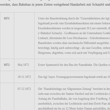
werden, dass Bahnbau in jenen Zeiten weitgehend Handarbeit mit Schaufel un
1871
Unter der Bauoberleitung durch die "Generaldirektion der kg
Ingolstadt jeweils eine Eisenbahnbausektion mit einem Sektion
Eisenbahnsektionen werden in insgesamt 16 Lose unterteilt, 
(=Bahnhof Aichach) - Großhausen an die Unternehmer Gottli
Lenbach, übernimmt die Lose Hörzhausen - Schrobenhausen (
Bauarbeiten werden ohne mechanische Hilfsmittel ausgeführt.
berechtigt, häufig auch unberechtigt - als raue Gesellen, st
Bürgertum, abgelehnt, wenn sich auch mit Verpflegung und U
1872
Mai 1872
Erster Spatenstich für den Bau der Paartalbahn. Die Quellen s
18.11.1872
Das kgl. bayer. Festungsgouvernement Ingolstadt erteilt am
07.12.1872
Die "Handelsbeilage zur Allgemeinen Zeitung" berichtet in 
sieht man zwischen der Station Stierhof und der Lechbrücke e
Anfang der Paarthalbahn, die von Augsburg über Friedberg, Ai
unerheblich, zwischen der Lechbrücke und dem Dorfe Paar abe
anschließend ein bis zu 12 Meter hoher Damm aufzufüllen, des