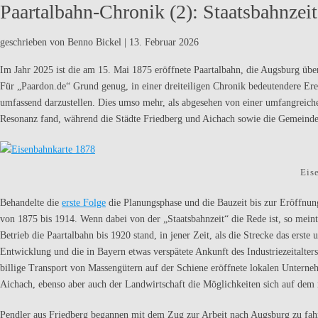
Paartalbahn-Chronik (2): Staatsbahnzeit
geschrieben von Benno Bickel
|
13. Februar 2026
Im Jahr 2025 ist die am 15. Mai 1875 eröffnete Paartalbahn, die Augsburg übe
Für „Paardon.de“ Grund genug, in einer dreiteiligen Chronik bedeutendere Ere
umfassend darzustellen. Dies umso mehr, als abgesehen von einer umfangreiche
Resonanz fand, während die Städte Friedberg und Aichach sowie die Gemeinde
Eis
Behandelte die
erste Folge
die Planungsphase und die Bauzeit bis zur Eröffnung,
von 1875 bis 1914. Wenn dabei von der „Staatsbahnzeit“ die Rede ist, so mein
Betrieb die Paartalbahn bis 1920 stand, in jener Zeit, als die Strecke das erste 
Entwicklung und die in Bayern etwas verspätete Ankunft des Industriezeitalte
billige Transport von Massengütern auf der Schiene eröffnete lokalen Untern
Aichach, ebenso aber auch der Landwirtschaft die Möglichkeiten sich auf dem 
Pendler aus Friedberg begannen mit dem Zug zur Arbeit nach Augsburg zu fahre