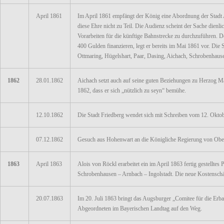
April 1861
Im April 1861 empfängt der König eine Abordnung der Stadt A
diese Ehre nicht zu Teil. Die Audienz scheint der Sache dienl
Vorarbeiten für die künftige Bahnstrecke zu durchzuführen. 
400 Gulden finanzieren, legt er bereits im Mai 1861 vor. Di
Ottmaring, Hügelshart, Paar, Dasing, Aichach, Schrobenhause
1862
28.01.1862
Aichach setzt auch auf seine guten Beziehungen zu Herzog Ma
1862, dass er sich „nützlich zu seyn“ bemühe.
12.10.1862
Die Stadt Friedberg wendet sich mit Schreiben vom 12. Okto
07.12.1862
Gesuch aus Hohenwart an die Königliche Regierung von Obe
1863
April 1863
Alois von Röckl erarbeitet ein im April 1863 fertig gestellte
Schrobenhausen – Arnbach – Ingolstadt. Die neue Kostenschät
20.07.1863
Im 20. Juli 1863 bringt das Augsburger „Comitee für die Er
Abgeordneten im Bayerischen Landtag auf den Weg.