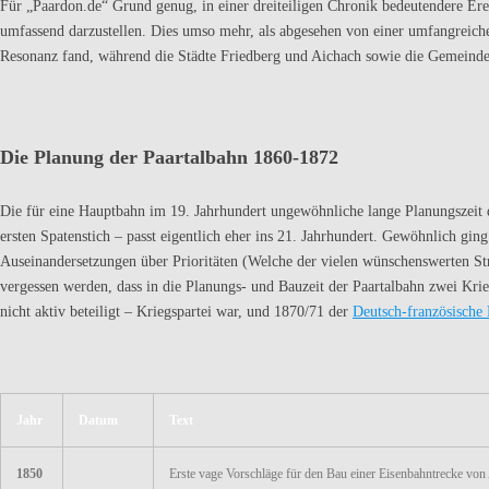
Für „Paardon.de“ Grund genug, in einer dreiteiligen Chronik bedeutendere Ere
umfassend darzustellen. Dies umso mehr, als abgesehen von einer umfangreiche
Resonanz fand, während die Städte Friedberg und Aichach sowie die Gemeinde
Die Planung der Paartalbahn 1860-1872
Die für eine Hauptbahn im 19. Jahrhundert ungewöhnliche lange Planungszeit d
ersten Spatenstich – passt eigentlich eher ins 21. Jahrhundert. Gewöhnlich ging
Auseinandersetzungen über Prioritäten (Welche der vielen wünschenswerten Stre
vergessen werden, dass in die Planungs- und Bauzeit der Paartalbahn zwei Kri
nicht aktiv beteiligt – Kriegspartei war, und 1870/71 der
Deutsch-französische
Jahr
Datum
Text
1850
Erste vage Vorschläge für den Bau einer Eisenbahntrecke von 