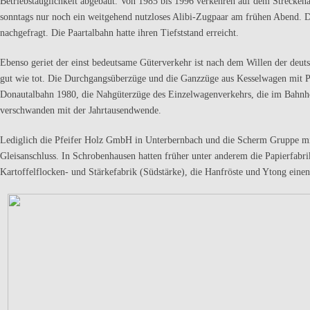
Betriebstauglichkeit abgebaut. Von 1985 bis 1996 verkehren auf dem Strecken
sonntags nur noch ein weitgehend nutzloses Alibi-Zugpaar am frühen Abend. Di
nachgefragt. Die Paartalbahn hatte ihren Tiefststand erreicht.
Ebenso geriet der einst bedeutsame Güterverkehr ist nach dem Willen der deuts
gut wie tot. Die Durchgangsüberzüge und die Ganzzüge aus Kesselwagen mit Pr
Donautalbahn 1980, die Nahgüterzüge des Einzelwagenverkehrs, die im Bahnhof
verschwanden mit der Jahrtausendwende.
Lediglich die Pfeifer Holz GmbH in Unterbernbach und die Scherm Gruppe mit
Gleisanschluss. In Schrobenhausen hatten früher unter anderem die Papierfabr
Kartoffelflocken- und Stärkefabrik (Südstärke), die Hanfröste und Ytong einen