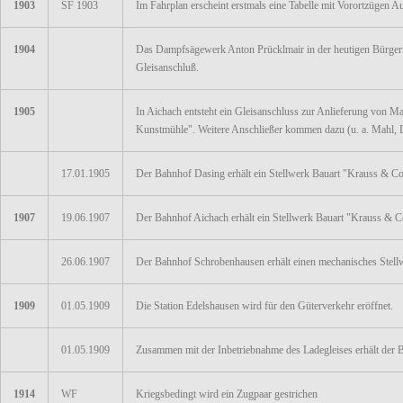
1903
SF 1903
Im Fahrplan erscheint erstmals eine Tabelle mit Vorortzügen A
1904
Das Dampfsägewerk Anton Prücklmair in der heutigen Bürgerme
Gleisanschluß.
1905
In Aichach entsteht ein Gleisanschluss zur Anlieferung von M
Kunstmühle". Weitere Anschließer kommen dazu (u. a. Mahl, D
17.01.1905
Der Bahnhof Dasing erhält ein Stellwerk Bauart "Krauss & C
1907
19.06.1907
Der Bahnhof Aichach erhält ein Stellwerk Bauart "Krauss & 
26.06.1907
Der Bahnhof Schrobenhausen erhält einen mechanisches Stel
1909
01.05.1909
Die Station Edelshausen wird für den Güterverkehr eröffnet.
01.05.1909
Zusammen mit der Inbetriebnahme des Ladegleises erhält der Ba
1914
WF
Kriegsbedingt wird ein Zugpaar gestrichen