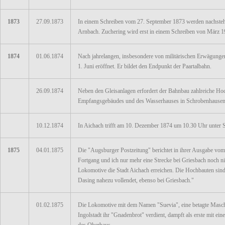
1873
27.09.1873
In einem Schreiben vom 27. September 1873 werden nachsteh
Arnbach. Zuchering wird erst in einem Schreiben von März 1
1874
01.06.1874
Nach jahrelangen, insbesondere von militärischen Erwägungen
1. Juni eröffnet. Er bildet den Endpunkt der Paartalbahn.
26.09.1874
Neben den Gleisanlagen erfordert der Bahnbau zahlreiche Ho
Empfangsgebäudes und des Wasserhauses in Schrobenhausen
10.12.1874
In Aichach trifft am 10. Dezember 1874 um 10.30 Uhr unter Sa
1875
04.01.1875
Die "Augsburger Postzeitung" berichtet in ihrer Ausgabe vom
Fortgang und ich nur mehr eine Strecke bei Griesbach noch n
Lokomotive die Stadt Aichach erreichen. Die Hochbauten sind
Dasing nahezu vollendet, ebenso bei Griesbach."
01.02.1875
Die Lokomotive mit dem Namen "Suevia", eine betagte Maschi
Ingolstadt ihr "Gnadenbrot" verdient, dampft als erste mit e