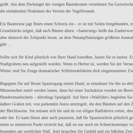
gießt. Aus dem Dschungel der riesi­gen Baumkronen vernehmen Sie Gezwitscher,
die einladen­den Nistkästen des Vereins der Vogelfreunde.
Ein Baumriese jagt Ihnen einen Schreck ein – er ist mit Seilen festgebunden,
Gruselstücke zeigen, daß auch Bäume altern. »Sanierung« heißt das Zauberwort,
aber dennoch der Zeitpunkt heran, an dem Neu­anpflanzungen größeren Ausmaße
gibt …
Sollte sich Ihr Kind plötzlich von Ihrer Hand losreißen, lassen Sie es laufen: 
Stadtgrabens neu aufgestellt wurden. Wenn es Herbst ist, wer­den Sie der Ver
Winter sind Sie Zeuge dramatischer Schlit­tenabfahrten dick eingemummter Zw
Begegnen Sie auf Ihrem Spaziergang einem Hund, so ermahnen Sie ihn zu ehr­f
Mitmenschen zuteil werden lassen, denn bei einer Suchaktion wurden im Bereich
Hundertmarkschein – allerdings Spielgeld. Auf Ihrer »Wallfahrt« begleiten Sie 
äußere Graben mit, von par­kenden Autos umzingelt, die den Bäumen auf den Z
der Blechlawine. Sie müssen sich hie und da vor eiligen Radfahrern retten, den
oder her. Es kann Ihnen aber auch passieren, daß Ihr Spazier­schritt plötzlic
einen so intensiven Punkt erreicht hat, daß sie nur noch im Schneckentempo v
besonders am west­lichen Wall. Jetzt brauchen Sie Geduld und ein bißchen Zeit