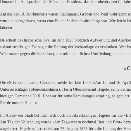
Donauer im Antiquarium der Münchner Resi­denz, das Schrobenhausen im Jahre
Anfang des 19. Jahrhunderts waren Stadtmauer, Gräben und Wall wehrtech­nis
wurde niedergerissen, wenn eine Baumaßnahme beab­sichtigt war. Wie leicht h
können.
Da erhielt das historische Oval im Jahr 1825 plötzlich Aufwertung und Aner­ken
zukunftsträchtigen Tat sogar die Rettung der Wehranlage zu verdanken. Wer hat
Wehrmauer gegen die Zerstörung der mittelalterli­chen Umfriedung, die heute 
»
C
Die »Schrobenhausener Chronik« meldet im Jahr 1850: »Am 15. und 16. April d
Unteraufschläger (Steuereinnehmer), Herrn Oberleutenant Hegele, seine derma
hiesigen Gemeinde 50 fl. Honorar für seine Bemühungen empfing, so gebührt 
Zierde unserer Stadt.«
Im Archiv der Stadt befinden sich noch die Abrechnungen Hegeles für die »E
Am Tag der Vollendung wurde »den Tagwerkern noch­mal Bier und Brot« bezahlt
abgeleistet. Hegele selbst erhielt am 25. August 1825 für »die Leitung der V