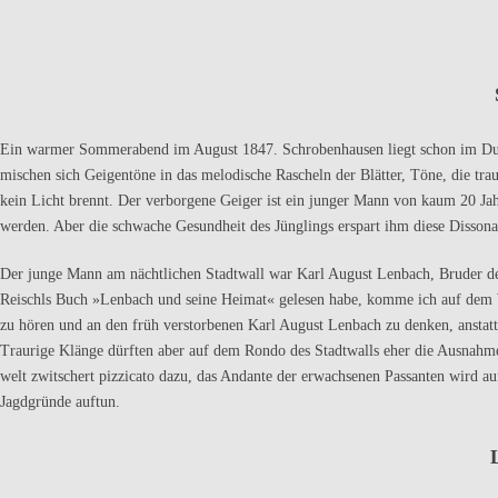
Ein warmer Sommerabend im August 1847. Schrobenhausen liegt schon im Dunk
mischen sich Geigentöne in das melodische Rascheln der Blät­ter, Töne, die tra
kein Licht brennt. Der verborgene Geiger ist ein junger Mann von kaum 20 Ja
werden. Aber die schwache Gesundheit des Jünglings erspart ihm diese Disson
Der junge Mann am nächtlichen Stadtwall war Karl August Lenbach, Bruder des
Reischls Buch »Lenbach und seine Heimat« gelesen habe, komme ich auf dem 
zu hören und an den früh verstorbenen Karl August Lenbach zu denken, anstat
Traurige Klänge dürften aber auf dem Rondo des Stadtwalls eher die Ausnahme
welt zwitschert pizzicato dazu, das Andante der erwachsenen Passanten wird au
Jagdgründe auftun.