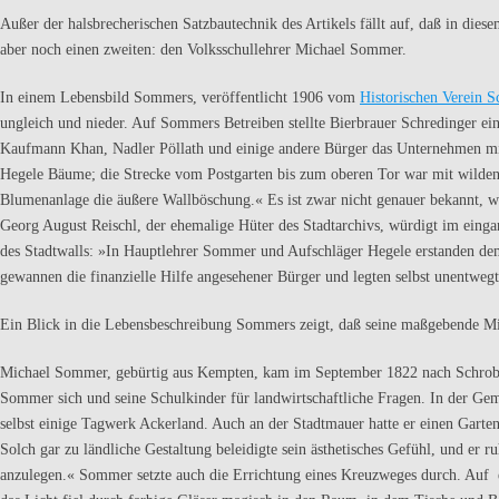
Außer der halsbrecherischen Satzbautechnik des Artikels fällt auf, daß in die­sem
aber noch einen zweiten: den Volksschullehrer Michael Sommer.
In einem Lebensbild Sommers, veröffentlicht 1906 vom
Historischen Verein 
ungleich und nieder. Auf Sommers Betreiben stellte Bierbrauer Schredinger e
Kaufmann Khan, Nadler Pöllath und einige andere Bür­ger das Unternehmen mit
Hegele Bäume; die Strecke vom Post­garten bis zum oberen Tor war mit wilden 
Blumenanlage die äußere Wallböschung.« Es ist zwar nicht genauer bekannt, wi
Georg August Reischl, der ehemalige Hüter des Stadtarchivs, würdigt im ein­
des Stadtwalls: »In Hauptlehrer Sommer und Aufschläger Hegele erstanden dem 
gewannen die finanzielle Hilfe angese­hener Bürger und legten selbst unentweg
Ein Blick in die Lebensbeschreibung Sommers zeigt, daß seine maßgebende Mit
Michael Sommer, gebürtig aus Kempten, kam im September 1822 nach Schro­ben
Sommer sich und seine Schulkinder für landwirtschaftliche Fra­gen. In der Ge
selbst einige Tagwerk Ackerland. Auch an der Stadtmauer hatte er einen Garte
Solch gar zu länd­liche Gestaltung beleidigte sein ästhetisches Gefühl, und er r
anzulegen.« Sommer setzte auch die Errichtung eines Kreuzweges durch. Auf e