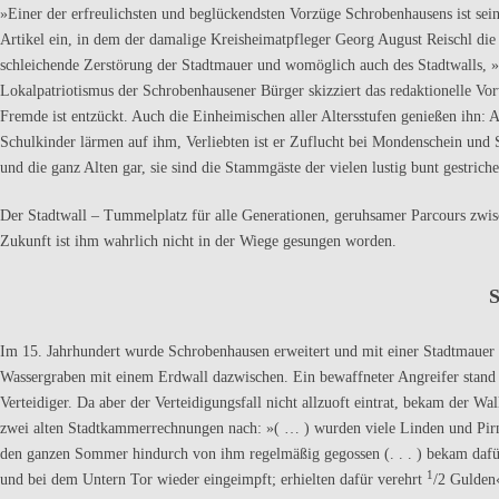
»Einer der erfreulichsten und beglückendsten Vorzüge Schrobenhausens ist sein
Artikel ein, in dem der damalige Kreisheimatpfleger Georg August Reischl die
schleichende Zerstörung der Stadtmauer und womög­lich auch des Stadtwalls, »
Lokalpatriotismus der Schrobenhausener Bürger skizziert das redaktionelle Vo
Fremde ist entzückt. Auch die Einheimischen aller Altersstufen genießen ihn: 
Schulkinder lär­men auf ihm, Verliebten ist er Zuflucht bei Mondenschein und 
und die ganz Alten gar, sie sind die Stammgäste der vielen lustig bunt gestric
Der Stadtwall – Tummelplatz für alle Generationen, geruhsamer Parcours zwis
Zukunft ist ihm wahrlich nicht in der Wiege gesungen wor­den.
S
Im 15. Jahrhundert wurde Schrobenhausen erweitert und mit einer Stadt­mauer 
Wassergraben mit einem Erdwall dazwischen. Ein bewaffne­ter Angreifer stand a
Verteidiger. Da aber der Verteidigungsfall nicht allzuoft eintrat, bekam der Wa
zwei alten Stadtkammer­rechnungen nach: »( … ) wurden viele Linden und Pirn
den gan­zen Sommer hindurch von ihm regelmäßig gegossen (. . . ) bekam daf
1
und bei dem Untern Tor wieder eingeimpft; erhielten dafür ver­ehrt
/2 Gulden