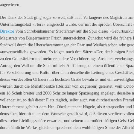
angewiesen.
Der Dank der Stadt ging sogar so weit, daß »auf Verlangen« des Magistrats a
Unterhaltungsblatt »Flora« eingerückt wurde, der mit der spröden Überschrif
Direktor
vom Schrobenhausener Stadt­archiv auf die Spur dieser »Geburtsurkund
Magistrats von Bür­germeister Frisch unterzeichnet. Zunächst wird die frühere
Stadtwall durch die Überschwemmungen der Paar und Weilach schon sehr geschä
»unvermeidlich« geworden. Es folgen noch drei Sätze: »Der, der hiesigen Stad
zu den Gottesäckern und mehrere andere Verschönerungs-Anstalten verehrungsw
Antrag: den Wall um die Stadt mittelst Aufführung zu einem öffentlichen Spa
für Verschönerung und Kultur übernahm derselbe die Leitung eines Geschäftes
dieses würdevollen Offiziers im höchsten Grade bewährte, und ein unvertilgb
wurden durch die Menathbesitze (Besitzer von Zugtieren) geleistet, vom Octobe
ein 18 Schuh breiter und 2000 Schritte langer Spaziergang angelegt, derselb
vollendet ist, so daß dieser Platz täglich, selbst auch von durchreisenden Fr
Unternehmens gebührt dem Hrn. Oberlieutenant Högele, als Antragsteller und Le
demselben hiermit unter dem Wunsche gezollt wird, daß diesen verdienstvolle
diese seine Lieblings­sphäre erwarten, und seinem unermüdet thätigen Geist Gel
durch ähnliche Werke, gleich entsprechend dem wohlthätigen Sinne der Aller