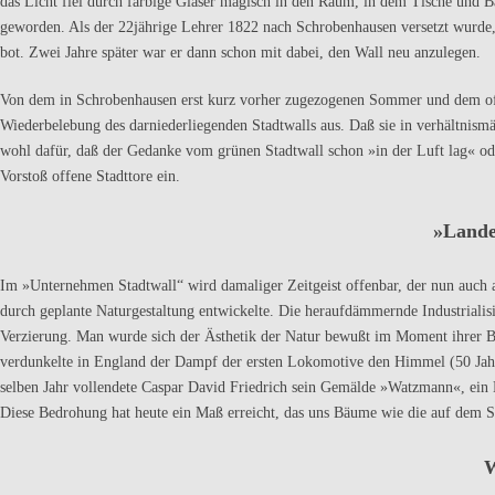
das Licht fiel durch farbige Gläser magisch in den Raum, in dem Tische und 
geworden. Als der 22jährige Lehrer 1822 nach Schrobenhausen versetzt wurde, 
bot. Zwei Jahre später war er dann schon mit dabei, den Wall neu anzulegen.
Von dem in Schrobenhausen erst kurz vorher zugezogenen Sommer und dem offe
Wiederbelebung des darniederliegenden Stadtwalls aus. Daß sie in verhältnismäß
wohl dafür, daß der Gedanke vom grünen Stadtwall schon »in der Luft lag« ode
Vorstoß offene Stadttore ein.
»
Lande
Im »Unternehmen Stadtwall“ wird damaliger Zeitgeist offenbar, der nun auch 
durch geplante Naturgestaltung entwickelte. Die her­aufdämmernde Industrialisie
Verzierung. Man wurde sich der Ästhetik der Natur bewußt im Moment ihrer B
verdunkelte in Eng­land der Dampf der ersten Lokomotive den Himmel (50 Jah
selben Jahr vollendete Caspar David Friedrich sein Gemälde »Watzmann«, ein B
Diese Bedrohung hat heute ein Maß erreicht, das uns Bäume wie die auf dem Sta
W