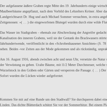
Der aufgelassene äußere Graben regte Mitte des 19. Jahrhunderts einige wirt­s
Maulbeerbäume angepflanzt, nach dem Vorbild des Lebzelters Kröner. Aber das
Landgerichtsarzt Dr. Hug und auch Michael Som­mer versuchten, in extra angele
Zeitgenossen: »( … ) die eingeworfenen Blut­egel wurden durch eine wilde Fl
Das Wasser im Stadtgraben – ehemals zur Abschreckung der Angreifer gedacht –
Kanalisation des inneren Grabens, weil sie der Gestank des Brackwassers störte
Jahrhundertwende, veröffentlicht in den »Schrobenhausener Ansichten« (S. 78
sehen. Beides -vor Zei­ten aus der Mode gekommen und als rückständig, unprakt
Am 16. August 1916, abends zwischen acht und neun Uhr, versetzte die Natur se
der Verwüstung zu geben. Uralte Bäume, mit l1/2 Meter Durch­messer, welche s
Wurzelstock in den Gräben oder Gärten und ver­sperren die Passage. ( … ) Der 
Sofort wurden die Lücken wie­der aufgeforstet.
Kommen Sie mit auf eine Runde um den Stadtwall? Sie durchqueren dabei ein
Linden. Das dichte Blätterdach schützt Sie vor der Sommerhitze. Bei einem P