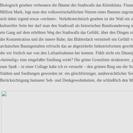
Biologisch gesehen verbessern die Bäume des Stadtwalls das Kleinklima. Finanz
Million Mark, legt man den volkswirtschaftlichen Nutzen eines Baumes zugrunde,
sich dabei irgend etwas »rechnet«. Ver­kehrstechnisch gesehen ist der Wall ei
kultureller Seite her darf man den Stadtwall als historischen Rundwanderweg m
ein Gang auf dem erhöhten Weg des Stadtwalls das Gefühl, über den Dingen z
die Konzentration und die innere Ruhe; das Blätterdach ver­mittelt ein Gefühl
archaischen Baumgestalten erfrischt das an abgezirkelte Industrieformen gewöhn
die wir freilich nur von den Luftaufnahmen her kennen. Fühlt nicht ein Düsenj
»heime­lig« eine eingefaßte Siedlung wirkt? Die grüne Grenzlinie strukturiert, 
zum Spaß – in einer Collage habe ich es versucht – den grünen Ring um die St
Städten und Siedlungen geworden ist: ein gleichförmiger, unübersichtlicher Sie
Berücksichtigung humaner Seh- und Denkgewohnheiten, die schließlich den Ma